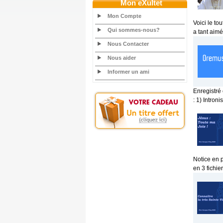
Mon eXultet
Mon Compte
Voici le t
Qui sommes-nous?
a tant aimé.
Nous Contacter
Nous aider
Informer un ami
Enregistré
: 1) Introni
Notice en 
en 3 fichi