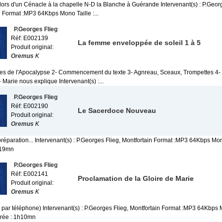
 lors d'un Cénacle à la chapelle N-D la Blanche à Guérande Intervenant(s) : P.Georg
n Format :MP3 64Kbps Mono Taille :...
P.Georges Flieg
Réf: E002139
La femme enveloppée de soleil 1 à 5
Produit original:
Oremus
K
es de l'Apocalypse 2- Commencement du texte 3- Agnreau, Sceaux, Trompettes 4- 
 Marie nous explique Intervenant(s) :...
P.Georges Flieg
Réf: E002190
Le Sacerdoce Nouveau
Produit original:
Oremus
K
réparation... Intervenant(s) : P.Georges Flieg, Montfortain Format :MP3 64Kbps Mon
h19mn
P.Georges Flieg
Réf: E002141
Proclamation de la Gloire de Marie
Produit original:
Oremus
K
 par téléphone) Intervenant(s) : P.Georges Flieg, Montfortain Format :MP3 64Kbps M
rée : 1h10mn