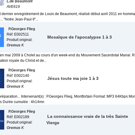
L.de Beaumont
AVE619
out dernier enregistrement de Louis de Beaumont, réalisé début avril 2011 en homma
.. "Notre Jean-Paul II"...
P.Georges Flieg
Réf: E002511
Mosaïque de l'apocalypse 1 à 3
Produit original:
Oremus
K
 en mai 2009 à Cholet au cours d'un week-end du Mouvement Sacerdotal Marial. R
sation royale du Christ et de...
P.Georges Flieg
Réf: E002140
Jésus toute ma joie 1 à 3
Produit original:
Oremus
K
préparation... Intervenant(s) : P.Georges Flieg, Montfortain Format :MP3 64Kbps Mon
ers Durée cumulée : 4h14mn
P.Georges Flieg
La connaissance vraie de la très Sainte
Réf: E002189
Produit original:
Vierge
Oremus
K