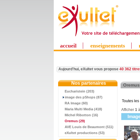
accueil
enseignements
Aujourd'hui, eXultet vous propose
40 362 titr
Nos partenaires
Oremus
Eucharistein (203)
image des pShops (87)
Toutes les
RA Image (60)
Maria Multi Media (418)
Afficher
1
Michel Ribotton (16)
Imag
Oremus
(29)
AVE Louis de Beaumont (511)
eXultet productions (53)