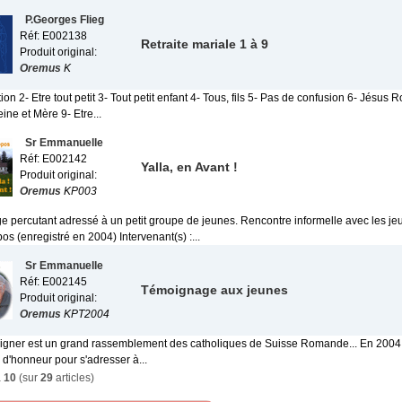
P.Georges Flieg
Réf: E002138
Retraite mariale 1 à 9
Produit original:
Oremus
K
tion 2- Etre tout petit 3- Tout petit enfant 4- Tous, fils 5- Pas de confusion 6- Jésus R
ine et Mère 9- Etre...
Sr Emmanuelle
Réf: E002142
Yalla, en Avant !
Produit original:
Oremus
KP003
 percutant adressé à un petit groupe de jeunes. Rencontre informelle avec les je
os (enregistré en 2004) Intervenant(s) :...
Sr Emmanuelle
Réf: E002145
Témoignage aux jeunes
Produit original:
Oremus
KPT2004
igner est un grand rassemblement des catholiques de Suisse Romande... En 200
té d'honneur pour s'adresser à...
à
10
(sur
29
articles)