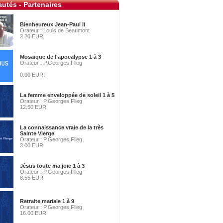
utés - Partenaires
Bienheureux Jean-Paul II
Orateur : Louis de Beaumont
2.20 EUR
Mosaïque de l'apocalypse 1 à 3
Orateur : P.Georges Flieg
0.00 EUR!
La femme enveloppée de soleil 1 à 5
Orateur : P.Georges Flieg
12.50 EUR
La connaissance vraie de la très
Sainte Vierge
Orateur : P.Georges Flieg
3.00 EUR
Jésus toute ma joie 1 à 3
Orateur : P.Georges Flieg
8.55 EUR
Retraite mariale 1 à 9
Orateur : P.Georges Flieg
16.00 EUR