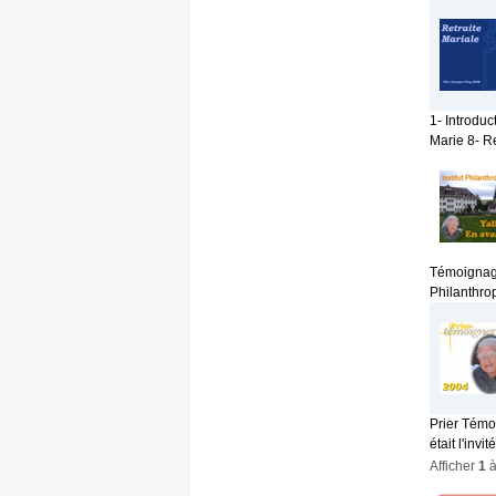
1- Introduc
Marie 8- Re
Témoignage
Philanthrop
Prier Témo
était l'invi
Afficher
1