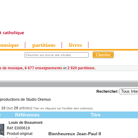
musique
partitions
livres
es de musique
,
6 677 enseignements
et
2 920 partitions
Rechercher:
 productions de Studio Oremus
à
10
(sur
29
articles)
Trier en cliquant sur l'entête des colonnes.
e
Références
Titre
Louis de Beaumont
Réf: E000619
Bienheureux Jean-Paul II
Produit original: