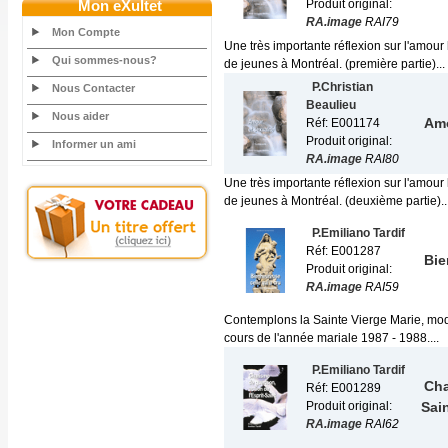
Mon eXultet
Produit original:
RA.image
RAI79
Mon Compte
Une très importante réflexion sur l'amou
Qui sommes-nous?
de jeunes à Montréal. (première partie)...
P.Christian
Nous Contacter
Beaulieu
Nous aider
Amo
Réf: E001174
Produit original:
Informer un ami
RA.image
RAI80
Une très importante réflexion sur l'amou
de jeunes à Montréal. (deuxième partie)..
P.Emiliano Tardif
Réf: E001287
Bie
Produit original:
RA.image
RAI59
Contemplons la Sainte Vierge Marie, modè
cours de l'année mariale 1987 - 1988....
P.Emiliano Tardif
Cha
Réf: E001289
Produit original:
Sai
RA.image
RAI62