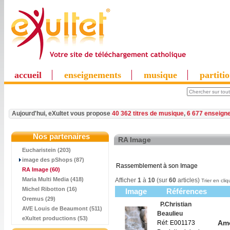
accueil
enseignements
musique
partiti
Aujourd'hui, eXultet vous propose
40 362 titres de musique
,
6 677 enseign
Nos partenaires
RA Image
Eucharistein (203)
image des pShops (87)
Rassemblement à son Image
RA Image
(60)
Maria Multi Media (418)
Afficher
1
à
10
(sur
60
articles)
Trier en cliq
Michel Ribotton (16)
Image
Références
Oremus (29)
P.Christian
AVE Louis de Beaumont (511)
Beaulieu
eXultet productions (53)
Amo
Réf: E001173