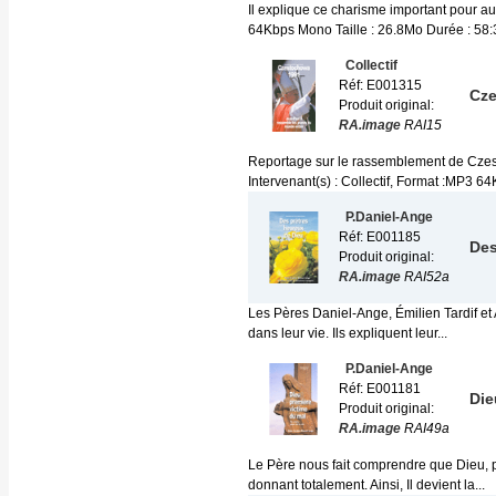
Il explique ce charisme important pour au
64Kbps Mono Taille : 26.8Mo Durée : 58:3
Collectif
Réf: E001315
Cze
Produit original:
RA.image
RAI15
Reportage sur le rassemblement de Czes
Intervenant(s) : Collectif, Format :MP3 6
P.Daniel-Ange
Réf: E001185
Des
Produit original:
RA.image
RAI52a
Les Pères Daniel-Ange, Émilien Tardif et
dans leur vie. Ils expliquent leur...
P.Daniel-Ange
Réf: E001181
Die
Produit original:
RA.image
RAI49a
Le Père nous fait comprendre que Dieu, p
donnant totalement. Ainsi, Il devient la...