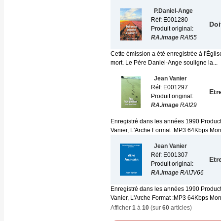
P.Daniel-Ange
Réf: E001280
Doi
Produit original:
RA.image
RAI55
Cette émission a été enregistrée à l'Égli
mort. Le Père Daniel-Ange souligne la...
Jean Vanier
Réf: E001297
Etr
Produit original:
RA.image
RAI29
Enregistré dans les années 1990 Produc
Vanier, L'Arche Format :MP3 64Kbps Mono 
Jean Vanier
Réf: E001307
Etr
Produit original:
RA.image
RAIJV66
Enregistré dans les années 1990 Produc
Vanier, L'Arche Format :MP3 64Kbps Mono 
Afficher
1
à
10
(sur
60
articles)