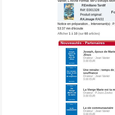
Vanier, L'Arche Format :MP3 64Kbps Mono 
P.Emiliano Tardif
Réf: E001328
Fo
Produit original:
RA.image
RAI31
Notice en préparation... Intervenant(s) :
53:37 mn d'écoute
Afficher
1
à
10
(sur
60
articles)
Nouveautés - Partenaires
Joseph, époux de Marie
Jésus
Orateur : Jean Vanier
3.00 EUR
Une retraite : temps de 
souffrance
Orateur : Jean Vanier
3.00 EUR
La Vierge Marie est ta m
Orateur : P.Jozo Zovko
3.00 EUR
La vie communautaire
Orateur : Jean Vanier
3.00 EUR