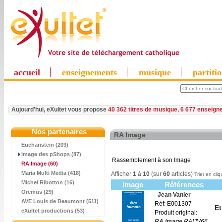
accueil
enseignements
musique
partiti
Aujourd'hui, eXultet vous propose
40 362 titres de musique
,
6 677 enseign
Nos partenaires
RA Image
Eucharistein (203)
image des pShops (87)
Rassemblement à son Image
RA Image
(60)
Maria Multi Media (418)
Afficher
1
à
10
(sur
60
articles)
Trier en cliq
Michel Ribotton (16)
Image
Références
Oremus (29)
Jean Vanier
AVE Louis de Beaumont (511)
Réf: E001307
Et
eXultet productions (53)
Produit original:
RA.image
RAIJV66