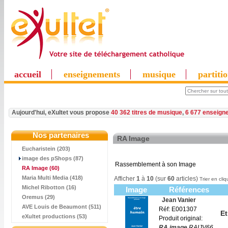
accueil
enseignements
musique
partiti
Aujourd'hui, eXultet vous propose
40 362 titres de musique
,
6 677 enseign
Nos partenaires
RA Image
Eucharistein (203)
image des pShops (87)
Rassemblement à son Image
RA Image
(60)
Maria Multi Media (418)
Afficher
1
à
10
(sur
60
articles)
Trier en cliq
Michel Ribotton (16)
Image
Références
Oremus (29)
Jean Vanier
AVE Louis de Beaumont (511)
Réf: E001307
Et
eXultet productions (53)
Produit original:
RA.image
RAIJV66