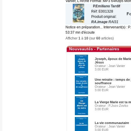
Vanier, L'Arche Format :MP3 64Kbps Mono 
P.Emiliano Tardif
Réf: E001328
Fo
Produit original:
RA.image
RAI31
Notice en préparation... Intervenant(s) :
53:37 mn d'écoute
Afficher
1
à
10
(sur
60
articles)
Nouveautés - Partenaires
Joseph, époux de Marie
Jésus
Orateur : Jean Vanier
3.00 EUR
Une retraite : temps de 
souffrance
Orateur : Jean Vanier
3.00 EUR
La Vierge Marie est ta m
Orateur : P.Jozo Zovko
3.00 EUR
La vie communautaire
Orateur : Jean Vanier
3.00 EUR