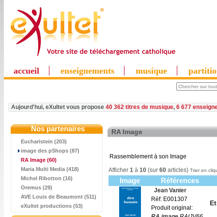
accueil
enseignements
musique
partiti
Aujourd'hui, eXultet vous propose
40 362 titres de musique
,
6 677 enseign
Nos partenaires
RA Image
Eucharistein (203)
image des pShops (87)
Rassemblement à son Image
RA Image
(60)
Maria Multi Media (418)
Afficher
1
à
10
(sur
60
articles)
Trier en cliq
Michel Ribotton (16)
Image
Références
Oremus (29)
Jean Vanier
AVE Louis de Beaumont (511)
Réf: E001307
Et
eXultet productions (53)
Produit original:
RA.image
RAIJV66