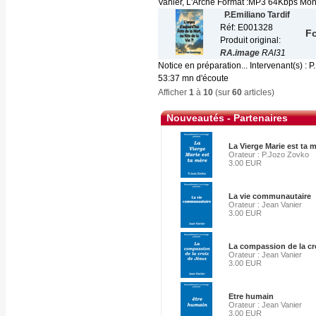
Vanier, L'Arche Format :MP3 64Kbps Mono 
P.Emiliano Tardif
Réf: E001328
Fo
Produit original:
RA.image
RAI31
Notice en préparation... Intervenant(s) :
53:37 mn d'écoute
Afficher
1
à
10
(sur
60
articles)
Nouveautés - Partenaires
La Vierge Marie est ta m
Orateur : P.Jozo Zovko
3.00 EUR
La vie communautaire
Orateur : Jean Vanier
3.00 EUR
La compassion de la cr
Orateur : Jean Vanier
3.00 EUR
Etre humain
Orateur : Jean Vanier
3.00 EUR