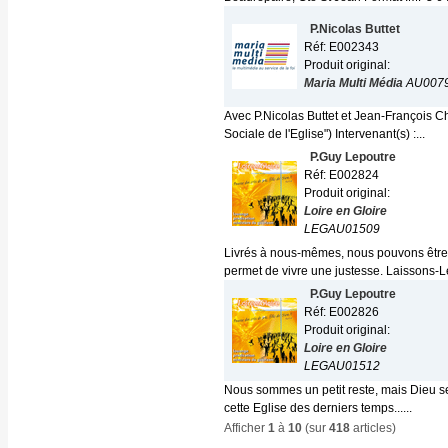
P.Nicolas Buttet
Réf: E002343
Produit original:
Maria Multi Média
AU007
Avec P.Nicolas Buttet et Jean-François 
Sociale de l'Eglise") Intervenant(s) :...
P.Guy Lepoutre
Réf: E002824
Produit original:
Loire en Gloire
LEGAU01509
Livrés à nous-mêmes, nous pouvons être t
permet de vivre une justesse. Laissons-Le
P.Guy Lepoutre
Réf: E002826
Produit original:
Loire en Gloire
LEGAU01512
Nous sommes un petit reste, mais Dieu se
cette Eglise des derniers temps......
Afficher
1
à
10
(sur
418
articles)