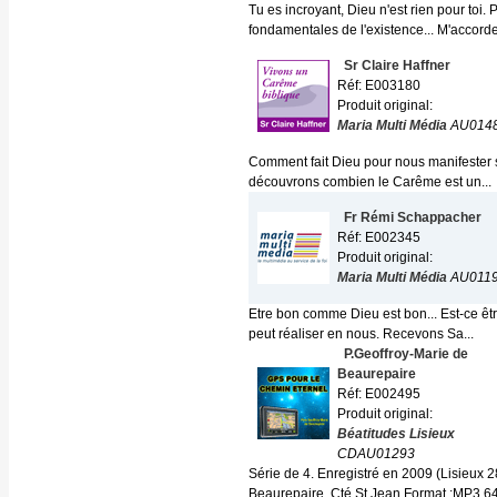
Tu es incroyant, Dieu n'est rien pour toi.
fondamentales de l'existence... M'accorder
Sr Claire Haffner
Réf: E003180
Produit original:
Maria Multi Média
AU014
Comment fait Dieu pour nous manifester sa 
découvrons combien le Carême est un...
Fr Rémi Schappacher
Réf: E002345
Produit original:
Maria Multi Média
AU011
Etre bon comme Dieu est bon... Est-ce êt
peut réaliser en nous. Recevons Sa...
P.Geoffroy-Marie de
Beaurepaire
Réf: E002495
Produit original:
Béatitudes Lisieux
CDAU01293
Série de 4. Enregistré en 2009 (Lisieux 28
Beaurepaire, Cté St Jean Format :MP3 64