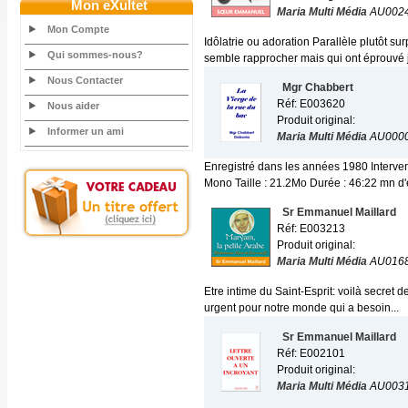
Mon eXultet
Maria Multi Média
AU002
Mon Compte
Idôlatrie ou adoration Parallèle plutôt
Qui sommes-nous?
semble rapprocher mais qui ont éprouvé j
Nous Contacter
Mgr Chabbert
Réf: E003620
Nous aider
Produit original:
Informer un ami
Maria Multi Média
AU000
Enregistré dans les années 1980 Interv
Mono Taille : 21.2Mo Durée : 46:22 mn d
Sr Emmanuel Maillard
Réf: E003213
Produit original:
Maria Multi Média
AU016
Etre intime du Saint-Esprit: voilà secret 
urgent pour notre monde qui a besoin...
Sr Emmanuel Maillard
Réf: E002101
Produit original:
Maria Multi Média
AU003