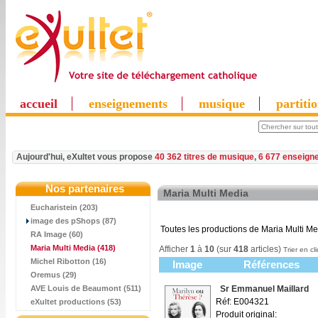
accueil
enseignements
musique
partiti
Aujourd'hui, eXultet vous propose
40 362 titres de musique
,
6 677 enseign
Nos partenaires
Maria Multi Media
Eucharistein (203)
image des pShops (87)
Toutes les productions de Maria Multi M
RA Image (60)
Maria Multi Media
(418)
Afficher
1
à
10
(sur
418
articles)
Trier en cl
Michel Ribotton (16)
Image
Références
Oremus (29)
AVE Louis de Beaumont (511)
Sr Emmanuel Maillard
Réf: E004321
eXultet productions (53)
Produit original: