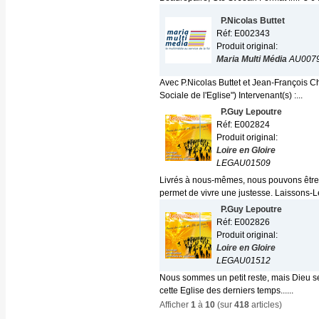
P.Nicolas Buttet
Réf: E002343
Produit original:
Maria Multi Média
AU007
Avec P.Nicolas Buttet et Jean-François 
Sociale de l'Eglise") Intervenant(s) :...
P.Guy Lepoutre
Réf: E002824
Produit original:
Loire en Gloire
LEGAU01509
Livrés à nous-mêmes, nous pouvons être t
permet de vivre une justesse. Laissons-Le
P.Guy Lepoutre
Réf: E002826
Produit original:
Loire en Gloire
LEGAU01512
Nous sommes un petit reste, mais Dieu se
cette Eglise des derniers temps......
Afficher
1
à
10
(sur
418
articles)