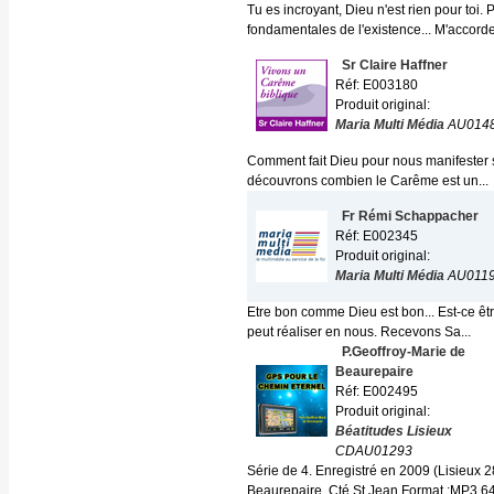
Tu es incroyant, Dieu n'est rien pour toi.
fondamentales de l'existence... M'accorder
Sr Claire Haffner
Réf: E003180
Produit original:
Maria Multi Média
AU014
Comment fait Dieu pour nous manifester sa 
découvrons combien le Carême est un...
Fr Rémi Schappacher
Réf: E002345
Produit original:
Maria Multi Média
AU011
Etre bon comme Dieu est bon... Est-ce êt
peut réaliser en nous. Recevons Sa...
P.Geoffroy-Marie de
Beaurepaire
Réf: E002495
Produit original:
Béatitudes Lisieux
CDAU01293
Série de 4. Enregistré en 2009 (Lisieux 28
Beaurepaire, Cté St Jean Format :MP3 64