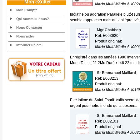
Mon eXultet
Maria Multi Média
AU002
Mon Compte
Idôlatrie ou adoration Parallèle plutôt
Qui sommes-nous?
semble rapprocher mais qui ont éprouvé j
Nous Contacter
Mgr Chabbert
Réf: E003620
Nous aider
Produit original:
Informer un ami
Maria Multi Média
AU000
Enregistré dans les années 1980 Interv
Mono Taille : 21.2Mo Durée : 46:22 mn d
Sr Emmanuel Maillard
Réf: E003213
Produit original:
Maria Multi Média
AU016
Etre intime du Saint-Esprit: voilà secret 
urgent pour notre monde qui a besoin...
Sr Emmanuel Maillard
Réf: E002101
Produit original:
Maria Multi Média
AU003