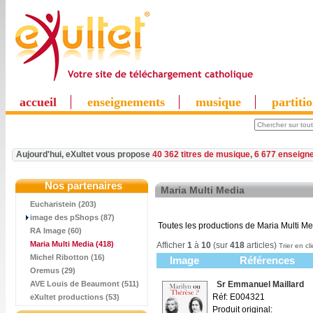
accueil
enseignements
musique
partiti
Aujourd'hui, eXultet vous propose
40 362 titres de musique
,
6 677 enseign
Nos partenaires
Maria Multi Media
Eucharistein (203)
image des pShops (87)
Toutes les productions de Maria Multi M
RA Image (60)
Maria Multi Media
(418)
Afficher
1
à
10
(sur
418
articles)
Trier en cl
Michel Ribotton (16)
Image
Références
Oremus (29)
AVE Louis de Beaumont (511)
Sr Emmanuel Maillard
Réf: E004321
eXultet productions (53)
Produit original: