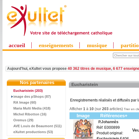
accueil
enseignements
musique
partiti
Aujourd'hui, eXultet vous propose
40 362 titres de musique
,
6 677 enseign
Nos partenaires
Eucharistein
Eucharistein
(203)
image des pShops (87)
Enregistrements réalisés et diffusés par l
RA Image (60)
Maria Multi Media (418)
Afficher
1
à
10
(sur
203
articles)
Trier en cl
Michel Ribotton (16)
Image
Références+
Oremus (29)
P.Johannès
AVE Louis de Beaumont (511)
Réf: E000899
Veu
eXultet productions (53)
Produit original:
Eucharistein
E406