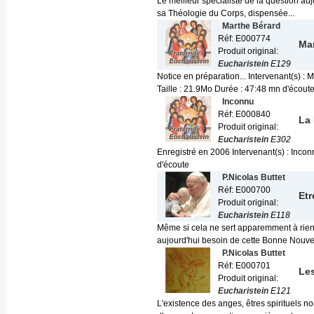
Le meilleur spécialiste de la question au
sa Théologie du Corps, dispensée...
Marthe Bérard
Réf: E000774
Mar
Produit original:
Eucharistein
E129
Notice en préparation... Intervenant(s) 
Taille : 21.9Mo Durée : 47:48 mn d'écout
Inconnu
Réf: E000840
La 
Produit original:
Eucharistein
E302
Enregistré en 2006 Intervenant(s) : Inc
d'écoute
P.Nicolas Buttet
Réf: E000700
Etr
Produit original:
Eucharistein
E118
Même si cela ne sert apparemment à rien
aujourd'hui besoin de cette Bonne Nouvell
P.Nicolas Buttet
Réf: E000701
Le
Produit original:
Eucharistein
E121
L'existence des anges, êtres spirituels no