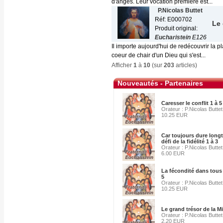
d'anges. Leur vocation première est...
P.Nicolas Buttet
Réf: E000702
Le 
Produit original:
Eucharistein
E126
Il importe aujourd'hui de redécouvrir la p
coeur de chair d'un Dieu qui s'est...
Afficher
1
à
10
(sur
203
articles)
Nouveautés - Partenaires
Caresser le conflit 1 à 5
Orateur : P.Nicolas Buttet
10.25 EUR
Car toujours dure longt
défi de la fidélité 1 à 3
Orateur : P.Nicolas Buttet
6.00 EUR
La fécondité dans tous 
5
Orateur : P.Nicolas Buttet
10.25 EUR
Le grand trésor de la M
Orateur : P.Nicolas Buttet
2.20 EUR