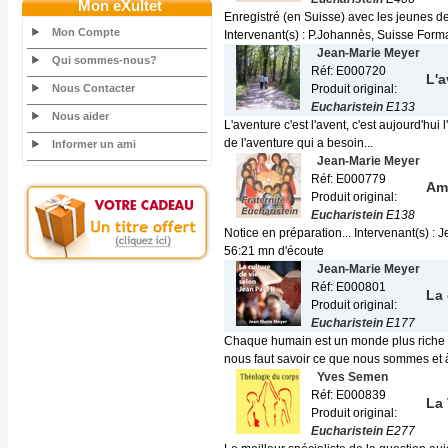
Mon eXultet
Enregistré (en Suisse) avec les jeunes de 
Mon Compte
Intervenant(s) : P.Johannès, Suisse Format
Jean-Marie Meyer
Qui sommes-nous?
Réf: E000720
L'a
Nous Contacter
Produit original:
Eucharistein
E133
Nous aider
L'aventure c'est l'avent, c'est aujourd'hui 
de l'aventure qui a besoin...
Informer un ami
Jean-Marie Meyer
Réf: E000779
Amo
Produit original:
Eucharistein
E138
Notice en préparation... Intervenant(s) 
56:21 mn d'écoute
Jean-Marie Meyer
Réf: E000801
La 
Produit original:
Eucharistein
E177
Chaque humain est un monde plus riche q
nous faut savoir ce que nous sommes et à
Yves Semen
Réf: E000839
La 
Produit original:
Eucharistein
E277