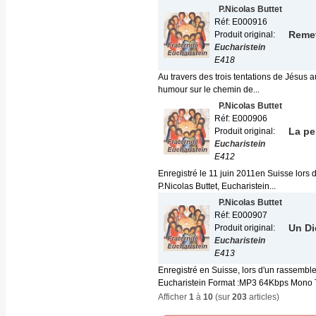
P.Nicolas Buttet
Réf: E000916
Remet
Produit original:
Eucharistein
E418
Au travers des trois tentations de Jésus a
humour sur le chemin de...
P.Nicolas Buttet
Réf: E000906
La pe
Produit original:
Eucharistein
E412
Enregistré le 11 juin 2011en Suisse lors d
P.Nicolas Buttet, Eucharistein...
P.Nicolas Buttet
Réf: E000907
Un Di
Produit original:
Eucharistein
E413
Enregistré en Suisse, lors d'un rassemble
Eucharistein Format :MP3 64Kbps Mono Tai
Afficher
1
à
10
(sur
203
articles)