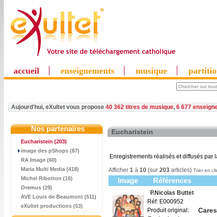
accueil
enseignements
musique
partiti
Aujourd'hui, eXultet vous propose
40 362 titres de musique
,
6 677 enseign
Nos partenaires
Eucharistein
Eucharistein
(203)
image des pShops (87)
Enregistrements réalisés et diffusés par l
RA Image (60)
Maria Multi Media (418)
Afficher
1
à
10
(sur
203
articles)
Trier en cl
Michel Ribotton (16)
Image
Références
Oremus (29)
P.Nicolas Buttet
AVE Louis de Beaumont (511)
Réf: E000952
eXultet productions (53)
Caress
Produit original: