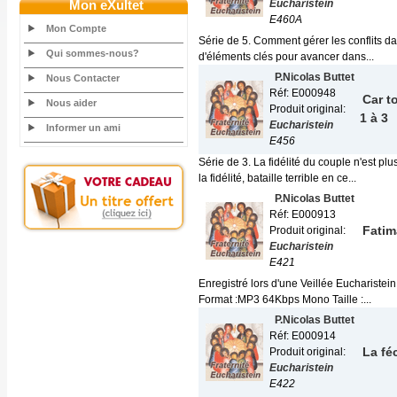
Mon eXultet
Eucharistein
E460A
Mon Compte
Série de 5. Comment gérer les conflits dan
Qui sommes-nous?
d'éléments clés pour avancer dans...
P.Nicolas Buttet
Nous Contacter
Réf: E000948
Car t
Nous aider
Produit original:
1 à 3
Eucharistein
Informer un ami
E456
Série de 3. La fidélité du couple n'est p
la fidélité, bataille terrible en ce...
P.Nicolas Buttet
Réf: E000913
Fatim
Produit original:
Eucharistein
E421
Enregistré lors d'une Veillée Eucharistein
Format :MP3 64Kbps Mono Taille :...
P.Nicolas Buttet
Réf: E000914
La fé
Produit original:
Eucharistein
E422