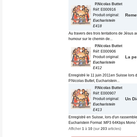
P.Nicolas Buttet
Réf: E000916
Remet
Produit original:
Eucharistein
E418
Au travers des trois tentations de Jésus a
humour sur le chemin de...
P.Nicolas Buttet
Réf: E000906
La pe
Produit original:
Eucharistein
E412
Enregistré le 11 juin 2011en Suisse lors d
P.Nicolas Buttet, Eucharistein...
P.Nicolas Buttet
Réf: E000907
Un Di
Produit original:
Eucharistein
E413
Enregistré en Suisse, lors d'un rassemble
Eucharistein Format :MP3 64Kbps Mono Tai
Afficher
1
à
10
(sur
203
articles)