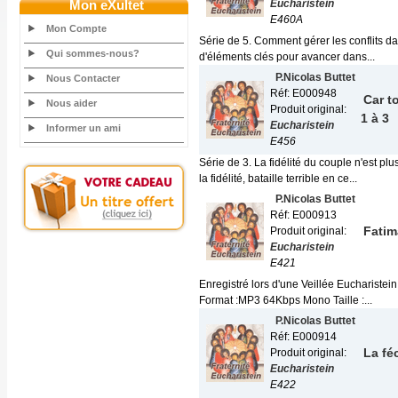
Mon eXultet
Eucharistein
E460A
Mon Compte
Série de 5. Comment gérer les conflits dan
Qui sommes-nous?
d'éléments clés pour avancer dans...
P.Nicolas Buttet
Nous Contacter
Réf: E000948
Car t
Nous aider
Produit original:
1 à 3
Eucharistein
Informer un ami
E456
Série de 3. La fidélité du couple n'est p
la fidélité, bataille terrible en ce...
P.Nicolas Buttet
Réf: E000913
Fatim
Produit original:
Eucharistein
E421
Enregistré lors d'une Veillée Eucharistein
Format :MP3 64Kbps Mono Taille :...
P.Nicolas Buttet
Réf: E000914
La fé
Produit original:
Eucharistein
E422