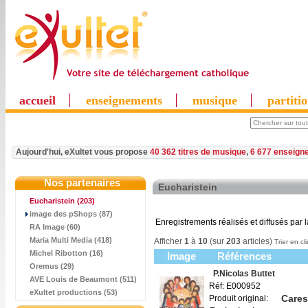
accueil
enseignements
musique
partiti
Aujourd'hui, eXultet vous propose
40 362 titres de musique
,
6 677 enseign
Nos partenaires
Eucharistein
Eucharistein
(203)
image des pShops (87)
Enregistrements réalisés et diffusés par l
RA Image (60)
Maria Multi Media (418)
Afficher
1
à
10
(sur
203
articles)
Trier en cl
Michel Ribotton (16)
Image
Références
Oremus (29)
P.Nicolas Buttet
AVE Louis de Beaumont (511)
Réf: E000952
eXultet productions (53)
Caress
Produit original: