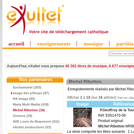
accueil
enseignements
musique
partiti
Aujourd'hui, eXultet vous propose
40 362 titres de musique
,
6 677 enseign
Nos partenaires
Michel Ribotton
Eucharistein (203)
Enregistrements réalisés par Michel Ribo
image des pShops (87)
Afficher
1
à
10
(sur
16
articles)
Trier en cliq
RA Image (60)
Image
Référence
Maria Multi Media (418)
P.Geoffroy de la To
Michel Ribotton
(16)
Réf: E001470-06
Oremus (29)
Produit original:
AVE Louis de Beaumont (511)
Michel Ribotton
MRB0
eXultet productions (53)
La série comporte les titres suivants :