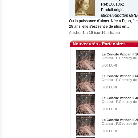
Réf: E001362
Produit original:
Michel Ribotton
MRB
Ou la puissance d'aimer. Née à Dijon, Je
28 ans, elle s'est sentie de plus en...
Afficher
1
à
10
(sur
16
articles)
Nouveautés - Partenaires
Le Concile Vatican II 1
Orateur : P.Geoffroy de
0.00 EUR!
Le Concile Vatican II 6
Orateur : P.Geoffroy de
0.00 EUR!
Le Concile Vatican II 4
Orateur : P.Geoffroy de
0.00 EUR!
Le Concile Vatican II 2
Orateur : P.Geoffroy de
0.00 EUR!