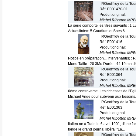
P.Geoffroy de la To
Réf: E001470-01
Produit original:
Michel Ribotton
MRB0
La série comporte les titres suivants :
Actuositatem 5 Gaudium et Spes 6...
P.Geoffroy de la To
Réf: E001416
Produit original:
Michel Ribotton
MRB
Notice en préparation... Intervenant(s) 
Mono Taille : 20.3Mo Durée : 44:19 mn d
P.Geoffroy de la To
Réf: E001364
Produit original:
Michel Ribotton
MRB
6ème controverse. Les richesses de l'Eglis
Michael Ange pour subvenir aux besoins.
P.Geoffroy de la To
Réf: E001363
Produit original:
Michel Ribotton
MRB
Italien né à Turin le 6 avril 1901, d'une 
fonde le grand journal libéral "La...
P.Geoffroy de la To