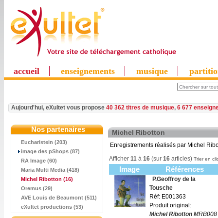
accueil
enseignements
musique
partiti
Aujourd'hui, eXultet vous propose
40 362 titres de musique
,
6 677 enseign
Nos partenaires
Michel Ribotton
Eucharistein (203)
Enregistrements réalisés par Michel Ribo
image des pShops (87)
Afficher
11
à
16
(sur
16
articles)
Trier en cl
RA Image (60)
Image
Références
Maria Multi Media (418)
P.Geoffroy de la
Michel Ribotton
(16)
Tousche
Oremus (29)
Réf: E001363
AVE Louis de Beaumont (511)
Produit original:
eXultet productions (53)
Michel Ribotton
MRB008