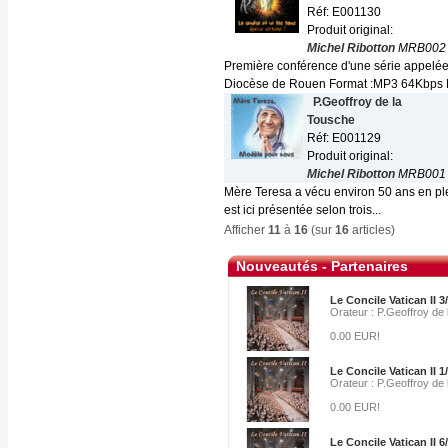
Réf: E001130
Produit original:
Michel Ribotton
MRB002
Première conférence d'une série appelée 
Diocèse de Rouen Format :MP3 64Kbps 
P.Geoffroy de la
Tousche
Réf: E001129
Produit original:
Michel Ribotton
MRB001
Mère Teresa a vécu environ 50 ans en ple
est ici présentée selon trois...
Afficher
11
à
16
(sur
16
articles)
Nouveautés - Partenaires
Le Concile Vatican II 3
Orateur : P.Geoffroy de
0.00 EUR!
Le Concile Vatican II 1
Orateur : P.Geoffroy de
0.00 EUR!
Le Concile Vatican II 6