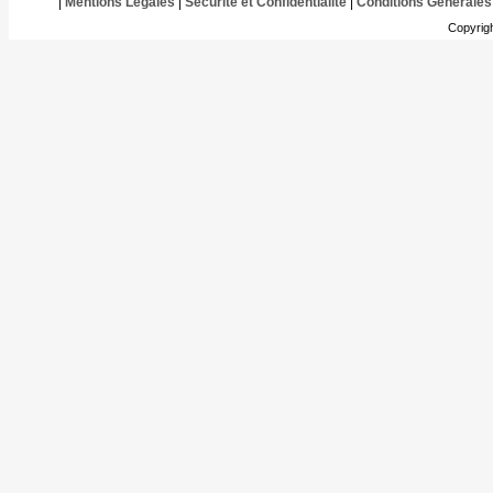
|
Mentions Légales
|
Sécurité et Confidentialité
|
Conditions Générales
Copyrig