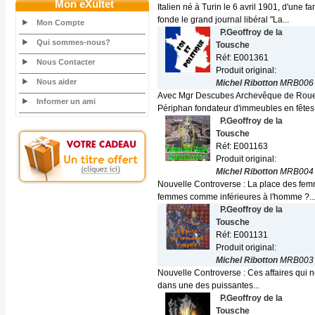
Mon eXultet
Italien né à Turin le 6 avril 1901, d'une 
fonde le grand journal libéral "La...
Mon Compte
P.Geoffroy de la
Qui sommes-nous?
Tousche
Réf: E001361
Nous Contacter
Produit original:
Nous aider
Michel Ribotton
MRB006
Avec Mgr Descubes Archevêque de Rouen
Informer un ami
Périphan fondateur d'immeubles en fêtes,
P.Geoffroy de la
Tousche
Réf: E001163
Produit original:
Michel Ribotton
MRB004
Nouvelle Controverse : La place des femme
femmes comme inférieures à l'homme ?..
P.Geoffroy de la
Tousche
Réf: E001131
Produit original:
Michel Ribotton
MRB003
Nouvelle Controverse : Ces affaires qui nou
dans une des puissantes...
P.Geoffroy de la
Tousche