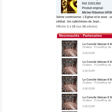
Réf: E001360
Produit original:
Michel Ribotton
MRB
3ième controverse. L'Eglise et le sexe : u
célibat : les catéchèses de Jean...
Afficher
1
à
10
(sur
16
articles)
Nouveautés - Partenaires
Le Concile Vatican II 4
Orateur : P.Geoffroy de
0.00 EUR!
Le Concile Vatican II 2
Orateur : P.Geoffroy de
0.00 EUR!
Le Concile Vatican II 5
Orateur : P.Geoffroy de
0.00 EUR!
Le Concile Vatican II 3
Orateur : P.Geoffroy de
0.00 EUR!