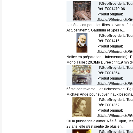
P.Geoffroy de la To
Réf: E001470-06
Produit original:
Michel Ribotton
MRB0
La série comporte les titres suivants :
Actuositatem 5 Gaudium et Spes 6...
P.Geoffroy de la To
Réf: E001416
Produit original:
Michel Ribotton
MRB
Notice en préparation... Intervenant(s) 
Mono Taille : 20.3Mo Durée : 44:19 mn d
P.Geoffroy de la To
Réf: E001364
Produit original:
Michel Ribotton
MRB
6ème controverse. Les richesses de l'Eglis
Michael Ange pour subvenir aux besoins.
P.Geoffroy de la To
Réf: E001362
Produit original:
Michel Ribotton
MRB
Ou la puissance d'aimer. Née à Dijon, Je
28 ans, elle s'est sentie de plus en...
P.Geoffroy de la To