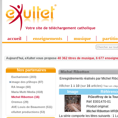
accueil
enseignements
musique
partiti
Aujourd'hui, eXultet vous propose
40 362 titres de musique
,
6 677 enseign
Nos partenaires
Michel Ribotton
Eucharistein (203)
Enregistrements réalisés par Michel Ribo
image des pShops (87)
Afficher
1
à
10
(sur
16
articles)
Trier en cliq
RA Image (60)
Image
Référenc
Maria Multi Media (418)
P.Geoffroy de la To
Michel Ribotton
(16)
Réf: E001470-01
Oremus (29)
Produit original:
AVE Louis de Beaumont (511)
Michel Ribotton
MRB0
eXultet productions (53)
La série comporte les titres suivants :