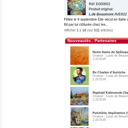
Réf: E000602
Produit original:
L.de Beaumont
AVE602
Fêtée le 9 septembre Elle vécut en Italie
fût par lui clôturée chez les...
Afficher
1
à
10
(sur
511
articles)
Nouveautés - Partenaires
Notre Dame de Spéluq
Orateur : Louis de Beau
2.20 EUR
Bx Charles d'Autriche
Orateur : Louis de Beau
2.20 EUR
Raphaël Kalinowski (Sa
Orateur : Louis de Beau
2.20 EUR
Pulchérie, Impératrice (
Orateur : Louis de Beau
2.20 EUR