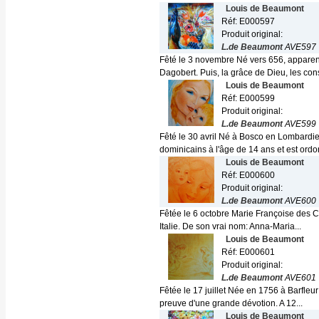
Louis de Beaumont
Réf: E000597
Produit original:
L.de Beaumont
AVE597
Fêté le 3 novembre Né vers 656, apparenté
Dagobert. Puis, la grâce de Dieu, les cons
Louis de Beaumont
Réf: E000599
Produit original:
L.de Beaumont
AVE599
Fêté le 30 avril Né à Bosco en Lombardie
dominicains à l'âge de 14 ans et est ordo
Louis de Beaumont
Réf: E000600
Produit original:
L.de Beaumont
AVE600
Fêtée le 6 octobre Marie Françoise des Ci
Italie. De son vrai nom: Anna-Maria...
Louis de Beaumont
Réf: E000601
Produit original:
L.de Beaumont
AVE601
Fêtée le 17 juillet Née en 1756 à Barfleur
preuve d'une grande dévotion. A 12...
Louis de Beaumont