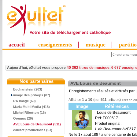
accueil
enseignements
musique
partiti
Aujourd'hui, eXultet vous propose
40 362 titres de musique
,
6 677 enseign
Nos partenaires
AVE Louis de Beaumont
Eucharistein (203)
Enregistrements réalisés et diffusés pa
image des pShops (87)
Afficher
1
à
10
(sur
511
articles)
Trier en cl
RA Image (60)
Image
Références
Maria Multi Media (418)
Louis de Beaumont
Michel Ribotton (16)
Réf: E000617
Oremus (29)
Produit original:
AVE Louis de Beaumont
(511)
L.de Beaumont
AVE617
eXultet productions (53)
Né le 17 août 1887 à une centaine de ki