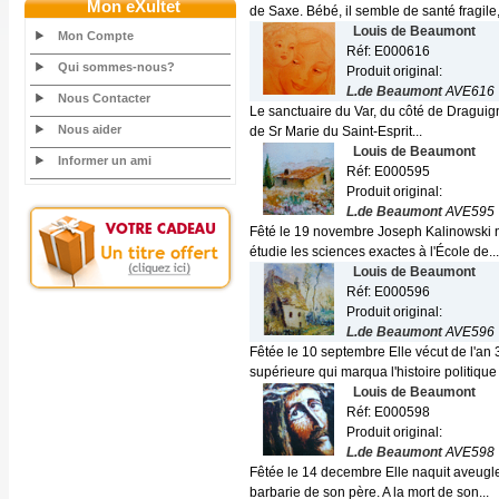
Mon eXultet
de Saxe. Bébé, il semble de santé fragile,.
Louis de Beaumont
Mon Compte
Réf: E000616
Qui sommes-nous?
Produit original:
L.de Beaumont
AVE616
Nous Contacter
Le sanctuaire du Var, du côté de Draguigna
Nous aider
de Sr Marie du Saint-Esprit...
Louis de Beaumont
Informer un ami
Réf: E000595
Produit original:
L.de Beaumont
AVE595
Fêté le 19 novembre Joseph Kalinowski na
étudie les sciences exactes à l'École de...
Louis de Beaumont
Réf: E000596
Produit original:
L.de Beaumont
AVE596
Fêtée le 10 septembre Elle vécut de l'an
supérieure qui marqua l'histoire politique e
Louis de Beaumont
Réf: E000598
Produit original:
L.de Beaumont
AVE598
Fêtée le 14 decembre Elle naquit aveugle
barbarie de son père. A la mort de son...