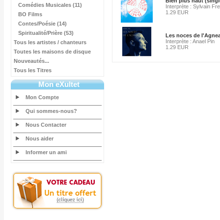
Bien plus haut (singl
Comédies Musicales (11)
Interprète : Sylvain F
1.29 EUR
BO Films
Contes/Poésie (14)
Spiritualité/Prière (53)
Les noces de l'Agne
Interprète : Anael Pin
Tous les artistes / chanteurs
1.29 EUR
Toutes les maisons de disque
Nouveautés...
Tous les Titres
Mon eXultet
Mon Compte
Qui sommes-nous?
Nous Contacter
Nous aider
Informer un ami