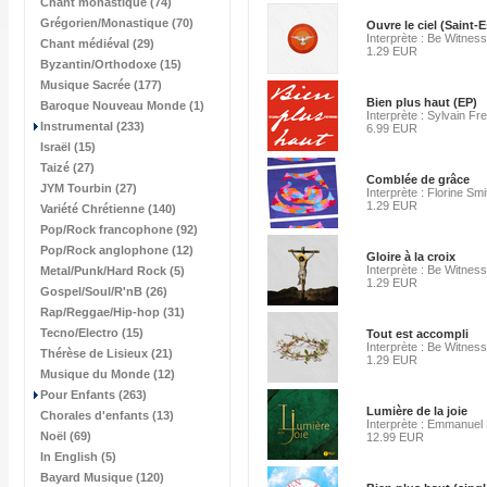
Chant monastique (74)
Grégorien/Monastique (70)
Ouvre le ciel (Saint-E
Interprète : Be Witness
Chant médiéval (29)
1.29 EUR
Byzantin/Orthodoxe (15)
Musique Sacrée (177)
Bien plus haut (EP)
Baroque Nouveau Monde (1)
Interprète : Sylvain F
Instrumental (233)
6.99 EUR
Israël (15)
Taizé (27)
Comblée de grâce
JYM Tourbin (27)
Interprète : Florine Smi
1.29 EUR
Variété Chrétienne (140)
Pop/Rock francophone (92)
Pop/Rock anglophone (12)
Gloire à la croix
Interprète : Be Witness
Metal/Punk/Hard Rock (5)
1.29 EUR
Gospel/Soul/R'nB (26)
Rap/Reggae/Hip-hop (31)
Tecno/Electro (15)
Tout est accompli
Interprète : Be Witness
Thérèse de Lisieux (21)
1.29 EUR
Musique du Monde (12)
Pour Enfants (263)
Lumière de la joie
Chorales d'enfants (13)
Interprète : Emmanuel
Noël (69)
12.99 EUR
In English (5)
Bayard Musique (120)