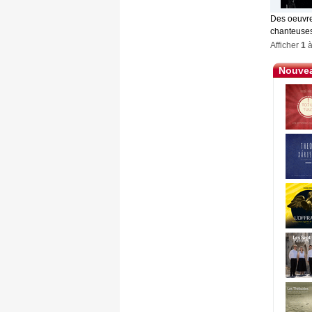
Des oeuvre
chanteuses,
Afficher
1
Nouvea