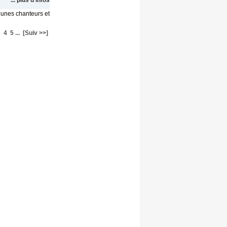
... plus d'infos
eunes chanteurs et
3
4
5
...
[Suiv >>]