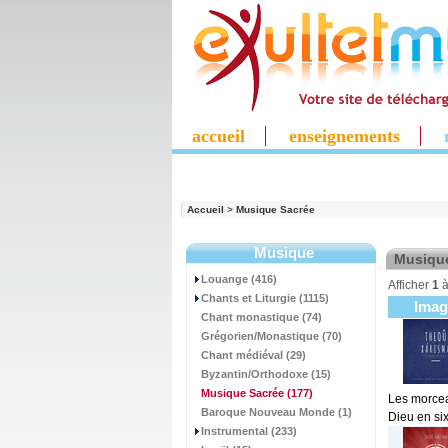
accueil
enseignements
Accueil
>
Musique Sacrée
Musique
Musiqu
Louange (416)
Afficher
1
Chants et Liturgie (1115)
Ima
Chant monastique (74)
Grégorien/Monastique (70)
Chant médiéval (29)
Byzantin/Orthodoxe (15)
Musique Sacrée
(177)
Les morcea
Baroque Nouveau Monde (1)
Dieu en six
Instrumental (233)