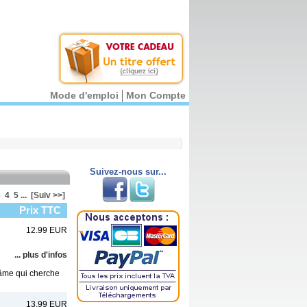
Mode d'emploi
Mon Compte
Suivez-nous sur...
3
4
5
...
[Suiv >>]
Prix TTC
12.99 EUR
... plus d'infos
 âme qui cherche
13.99 EUR