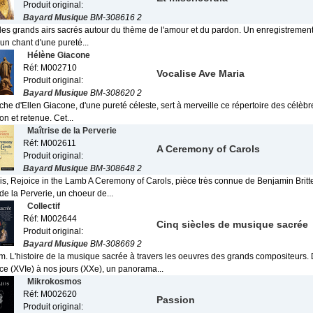
Produit original:
Bayard Musique
BM-308616 2
 des grands airs sacrés autour du thème de l'amour et du pardon. Un enregistreme
un chant d'une pureté...
Hélène Giacone
Réf: M002710
Vocalise Ave Maria
Produit original:
Bayard Musique
BM-308620 2
îche d'Ellen Giacone, d'une pureté céleste, sert à merveille ce répertoire des célèb
n et retenue. Cet...
Maîtrise de la Perverie
Réf: M002611
A Ceremony of Carols
Produit original:
Bayard Musique
BM-308648 2
is, Rejoice in the Lamb A Ceremony of Carols, pièce très connue de Benjamin Britte
 de la Perverie, un choeur de...
Collectif
Réf: M002644
Cinq siècles de musique sacrée
Produit original:
Bayard Musique
BM-308669 2
m. L'histoire de la musique sacrée à travers les oeuvres des grands compositeurs. 
e (XVIe) à nos jours (XXe), un panorama...
Mikrokosmos
Réf: M002620
Passion
Produit original: