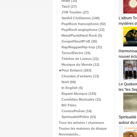
Israël (15)
Taizé (27)
JYM Tourbin (27)
L'album Tot
Variété Chrétienne (140)
mystères du
Pop/Rock francophone (92)
Pop/Rock anglophone (12)
Metal/Punk/Hard Rock (5)
Gospel/Soul/R'nB (26)
Rap/Reggae/Hip-hop (31)
Harmonisat
Tecno/Electro (15)
nouvel écla
Thérèse de Lisieux (21)
Musique du Monde (12)
Pour Enfants (263)
Chorales d'enfants (13)
Noël (69)
Le Quatuor
In English (5)
les "les Se
Bayard Musique (120)
Comédies Musicales (11)
BO Films
Contes/Poésie (14)
Spiritualité/Prière (53)
Spirituali
autour du 
Tous les artistes / chanteurs
Toutes les maisons de disque
Nouveautés...