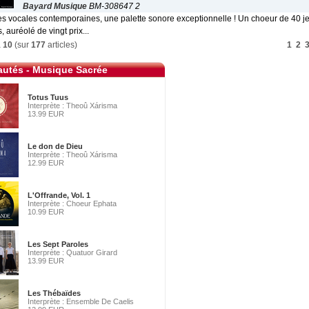
Bayard Musique
BM-308647 2
s vocales contemporaines, une palette sonore exceptionnelle ! Un choeur de 40 j
 auréolé de vingt prix...
à
10
(sur
177
articles)
1
2
utés - Musique Sacrée
Totus Tuus
Interprète : Theoû Xárisma
13.99 EUR
Le don de Dieu
Interprète : Theoû Xárisma
12.99 EUR
L'Offrande, Vol. 1
Interprète : Choeur Ephata
10.99 EUR
Les Sept Paroles
Interprète : Quatuor Girard
13.99 EUR
Les Thébaïdes
Interprète : Ensemble De Caelis