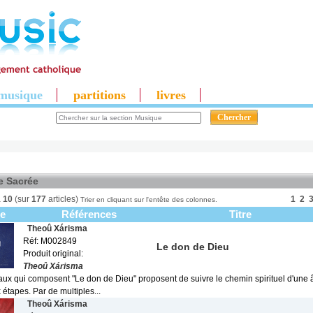
musique
partitions
livres
e Sacrée
à
10
(sur
177
articles)
1
2
Trier en cliquant sur l'entête des colonnes.
ge
Références
Titre
Theoû Xárisma
Réf: M002849
Le don de Dieu
Produit original:
Theoû Xárisma
ux qui composent "Le don de Dieu" proposent de suivre le chemin spirituel d'une
 étapes. Par de multiples...
Theoû Xárisma