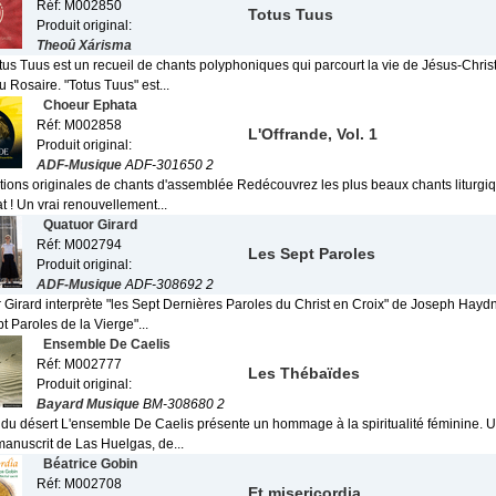
Réf: M002850
Totus Tuus
Produit original:
Theoû Xárisma
us Tuus est un recueil de chants polyphoniques qui parcourt la vie de Jésus-Christ
 Rosaire. "Totus Tuus" est...
Choeur Ephata
Réf: M002858
L'Offrande, Vol. 1
Produit original:
ADF-Musique
ADF-301650 2
ions originales de chants d'assemblée Redécouvrez les plus beaux chants liturgi
t ! Un vrai renouvellement...
Quatuor Girard
Réf: M002794
Les Sept Paroles
Produit original:
ADF-Musique
ADF-308692 2
 Girard interprète "les Sept Dernières Paroles du Christ en Croix" de Joseph Hayd
pt Paroles de la Vierge"...
Ensemble De Caelis
Réf: M002777
Les Thébaïdes
Produit original:
Bayard Musique
BM-308680 2
té du désert L'ensemble De Caelis présente un hommage à la spiritualité féminine
manuscrit de Las Huelgas, de...
Béatrice Gobin
Réf: M002708
Et misericordia