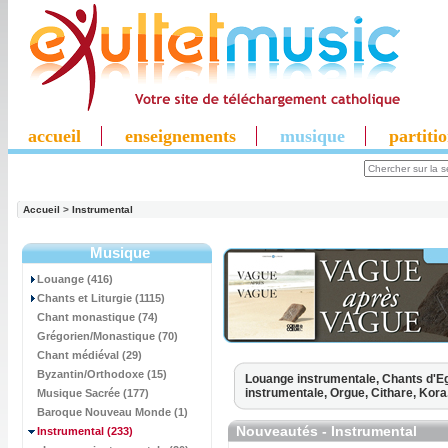
accueil
enseignements
musique
partiti
Accueil
>
Instrumental
Musique
Louange (416)
Chants et Liturgie (1115)
Chant monastique (74)
Grégorien/Monastique (70)
Chant médiéval (29)
Byzantin/Orthodoxe (15)
Louange instrumentale,
Chants d'Eg
instrumentale,
Orgue,
Cithare,
Kora
Musique Sacrée (177)
Baroque Nouveau Monde (1)
Nouveautés - Instrumental
Instrumental
(233)