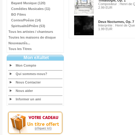
Trivalsogie, Op. 1
Bayard Musique (120)
Compositeur : Henri de
2.99 EUR
Comédies Musicales (11)
BO Films
Contes/Poésie (14)
Deux Nocturnes, Op. 7
Interprète : Henri de Qu
Spiritualité/Prière (53)
1.99 EUR
Tous les artistes / chanteurs
Toutes les maisons de disque
Nouveautés...
Tous les Titres
Mon eXultet
Mon Compte
Qui sommes-nous?
Nous Contacter
Nous aider
Informer un ami