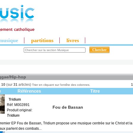
musique
partitions
livres
ggae/Hip-hop
à
10
(sur
31
articles)
1
Trier en cliquant sur l'entête des colonnes.
e
Références
Titre
Tridium
Réf: M002891
Fou de Bassan
Produit original:
Tridium
remier EP Fou de Bassan, Tridium propose une musique centrée sur le Christ et la 
ux parlent des combats...