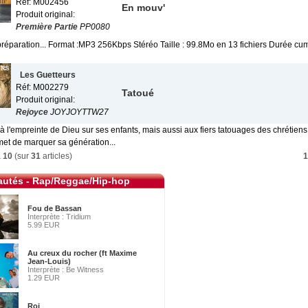
Réf: M002456
En mouv'
Produit original:
Première Partie
PP0080
préparation... Format :MP3 256Kbps Stéréo Taille : 99.8Mo en 13 fichiers Durée cu
Les Guetteurs
Réf: M002279
Tatoué
Produit original:
Rejoyce
JOYJOYTTW27
 l'empreinte de Dieu sur ses enfants, mais aussi aux fiers tatouages des chrétiens d
et de marquer sa génération...
à
10
(sur
31
articles)
1
utés - Rap/Reggae/Hip-hop
Fou de Bassan
Interprète : Tridium
5.99 EUR
Au creux du rocher (ft Maxime
Jean-Louis)
Interprète : Be Witness
1.29 EUR
Roi