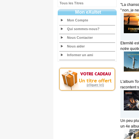
Tous les Titres
"La chanso
" non, je n
Mon eXultet
Mon Compte
Qui sommes-nous?
Nous Contacter
Eternité e
Nous aider
notre quoti
Informer un ami
L'album To
racontent s
Un peu plus
un 4e album