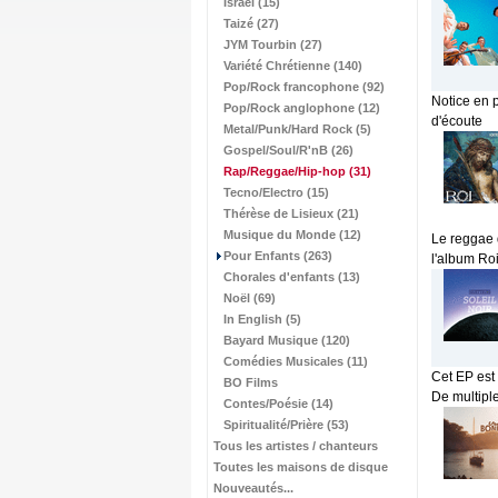
Israël (15)
Taizé (27)
JYM Tourbin (27)
Variété Chrétienne (140)
Pop/Rock francophone (92)
Notice en 
Pop/Rock anglophone (12)
d'écoute
Metal/Punk/Hard Rock (5)
Gospel/Soul/R'nB (26)
Rap/Reggae/Hip-hop
(31)
Tecno/Electro (15)
Thérèse de Lisieux (21)
Musique du Monde (12)
Le reggae d
Pour Enfants (263)
l'album Roi
Chorales d'enfants (13)
Noël (69)
In English (5)
Bayard Musique (120)
Comédies Musicales (11)
Cet EP est 
BO Films
De multiple
Contes/Poésie (14)
Spiritualité/Prière (53)
Tous les artistes / chanteurs
Toutes les maisons de disque
Nouveautés...