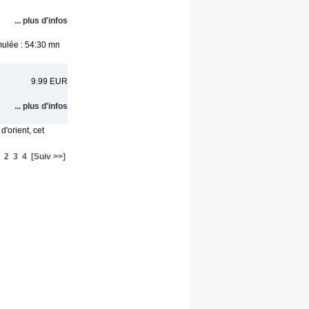
... plus d'infos
mulée : 54:30 mn
9.99 EUR
... plus d'infos
'orient, cet
2
3
4
[Suiv >>]