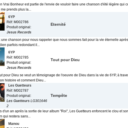
n Vrai Bonheur est partie de l'envie de vouloir faire une chanson d'été légère qui
e me prends plus la...
6YP
Réf: M002786
Eternité
Produit original:
Jesus Records
st une chanson pour nous rappeler que nous sommes fait pour la vie éternelle après
dien parfois redondant il...
6YP
Réf: M002785
Tout pour Dieu
Produit original:
Jesus Records
ut pour Dieu se veut un témoignage de l'oeuvre de Dieu dans la vie de 6YP, à trav
on histoire et comment Dieu...
Les Guetteurs
Réf: M002787
Tempête
Produit original:
Les Guetteurs
LG301646
2
 d'un an après la sortie de leur album "Roi", Les Guetteurs enfoncent le clou et sor
 qui restera sans...
Manou