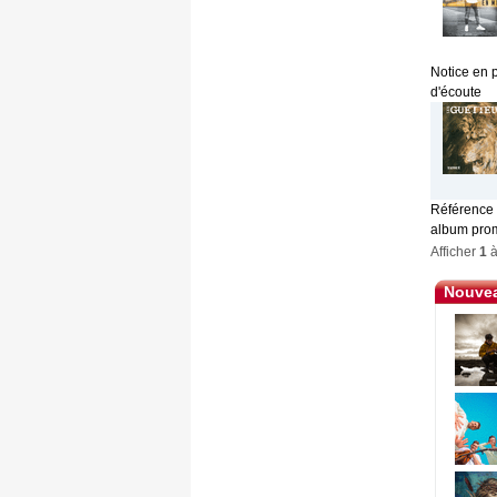
Notice en 
d'écoute
Référence à
album prom
Afficher
1
Nouvea