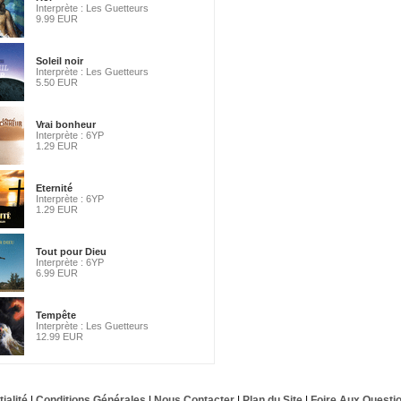
Interprète : Les Guetteurs
9.99 EUR
Soleil noir
Interprète : Les Guetteurs
5.50 EUR
Vrai bonheur
Interprète : 6YP
1.29 EUR
Eternité
Interprète : 6YP
1.29 EUR
Tout pour Dieu
Interprète : 6YP
6.99 EUR
Tempête
Interprète : Les Guetteurs
12.99 EUR
ialité
|
Conditions Générales
|
Nous Contacter
|
Plan du Site
|
Foire Aux Questi