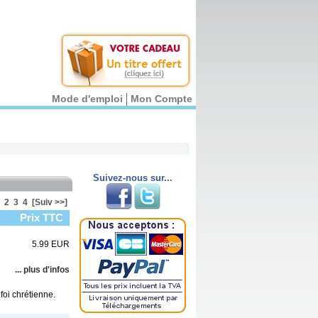
Mode d'emploi
Mon Compte
Suivez-nous sur...
2
3
4
[Suiv >>]
Prix TTC
5.99 EUR
... plus d'infos
foi chrétienne.