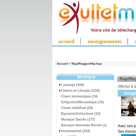
accueil
enseignements
Accueil
>
Rap/Reggae/Hip-hop
Musique
Rap/Re
Louange (416)
Afficher
1
Chants et Liturgie (1115)
Imag
Chant monastique (74)
Grégorien/Monastique (70)
Chant médiéval (29)
Byzantin/Orthodoxe (15)
Musique Sacrée (177)
Baroque Nouveau Monde (1)
Avec son p
Instrumental (233)
Ses morcea