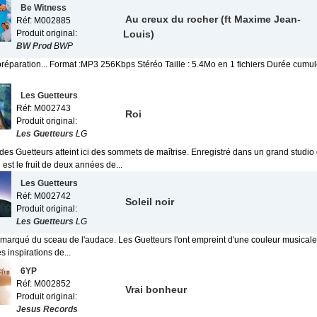
Be Witness
Au creux du rocher (ft Maxime Jean-
Réf: M002885
Produit original:
Louis)
BW Prod
BWP
préparation... Format :MP3 256Kbps Stéréo Taille : 5.4Mo en 1 fichiers Durée cumu
Les Guetteurs
Réf: M002743
Roi
Produit original:
Les Guetteurs
LG
es Guetteurs atteint ici des sommets de maîtrise. Enregistré dans un grand studio 
 est le fruit de deux années de...
Les Guetteurs
Réf: M002742
Soleil noir
Produit original:
Les Guetteurs
LG
marqué du sceau de l'audace. Les Guetteurs l'ont empreint d'une couleur musicale in
s inspirations de...
6YP
Réf: M002852
Vrai bonheur
Produit original:
Jesus Records