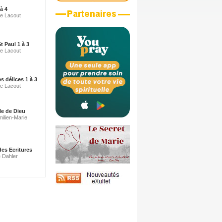
à 4
ne Lacout
t Paul 1 à 3
ne Lacout
s délices 1 à 3
ne Lacout
le de Dieu
milien-Marie
es Ecritures
e Dahler