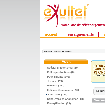
accueil
enseignements
Accueil
>
Ecriture Sainte
Audio
Spécial Sr Emmanuel (10)
Belles productions (6)
Pour Enfants (102)
Jeunes (159)
Familles (292)
Eglise et Sacrements (223)
La Bib
Spiritualité (281)
Renouveau et Charismes (118)
Nouvea
Evangélisation (63)