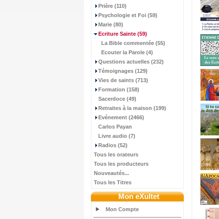
Prière (110)
Psychologie et Foi (59)
Marie (80)
Ecriture Sainte
(59)
La Bible commentée (55)
Ecouter la Parole (4)
Questions actuelles (232)
Témoignages (129)
Vies de saints (713)
Formation (158)
Sacerdoce (49)
Retraites à la maison (199)
Evénement (2466)
Carlos Payan
Livre audio (7)
Radios (52)
Tous les orateurs
Tous les producteurs
Nouveautés...
Tous les Titres
Mon eXultet
Mon Compte