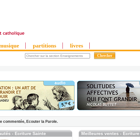
musique
partitions
livres
le commentée,
Ecouter la Parole.
utés - Ecriture Sainte
Meilleures ventes - Ecriture