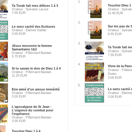
1.
Toucher Dieu 1 
Ta Torah fait mes délices 1 à 3
Orateur : Sylvaine Lacout
Orateur : Sylvai
7.50 EUR
11.40 EUR
2.
Sur les pas de S
Le sens caché des Ecritures
Orateur : Etienne Dahler
Orateur : Sylvai
3.00 EUR
8.55 EUR
3.
Jésus rencontre la femme
Ta Torah fait me
Samaritaine 1&2
Orateur : Sylvai
Orateur : P.Bernard Bastian
7.50 EUR
5.70 EUR
4.
Vivre de la Paro
Si tu savais le don de Dieu 1 à 4
Orateur : P.Maxi
Orateur : P.Bernard Bastian
Duten
11.25 EUR
3.00 EUR
5.
Le sens caché d
Etre aimé d'un amour immérité
Orateur : P.Bernard Bastian
Orateur : Etienn
3.00 EUR
3.00 EUR
L'apocalypse de St Jean -
L'urgence du combat pour
l'espérance
Orateur : P.Bernard Bastian
3.00 EUR
Toucher Dieu 1 à 4