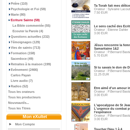
Prière (110)
Ta Torah fait mes délice
Psychologie et Foi (59)
Orateur : Sylvaine Lacout
7.50 EUR
Marie (80)
Ecriture Sainte
(59)
La Bible commentée (55)
Le sens caché des Ecri
Orateur : Etienne Dahler
Ecouter la Parole (4)
3.00 EUR
Questions actuelles (232)
Témoignages (129)
Jésus rencontre la fe
Vies de saints (713)
Samaritaine 1&2
Orateur : P.Bernard Bast
Formation (158)
5.70 EUR
Sacerdoce (49)
Retraites à la maison (199)
Si tu savais le don de D
Evénement (2466)
Orateur : P.Bernard Bast
11.25 EUR
Carlos Payan
Livre audio (7)
Radios (52)
Etre aimé d'un amour i
Orateur : P.Bernard Bast
Tous les orateurs
3.00 EUR
Tous les producteurs
Nouveautés...
L'apocalypse de St Jea
Tous les Titres
L'urgence du combat p
l'espérance
Orateur : P.Bernard Bast
Mon eXultet
3.00 EUR
Mon Compte
Toucher Dieu 1 à 4