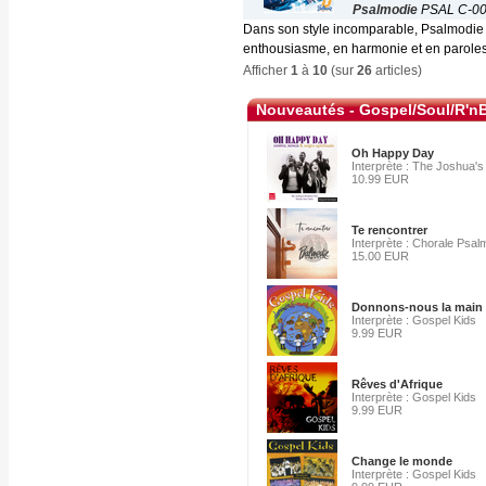
Psalmodie
PSAL C-0
Dans son style incomparable, Psalmodie 
enthousiasme, en harmonie et en paroles.
Afficher
1
à
10
(sur
26
articles)
Nouveautés - Gospel/Soul/R'n
Oh Happy Day
Interprète : The Joshua's
10.99 EUR
Te rencontrer
Interprète : Chorale Psal
15.00 EUR
Donnons-nous la main
Interprète : Gospel Kids
9.99 EUR
Rêves d'Afrique
Interprète : Gospel Kids
9.99 EUR
Change le monde
Interprète : Gospel Kids