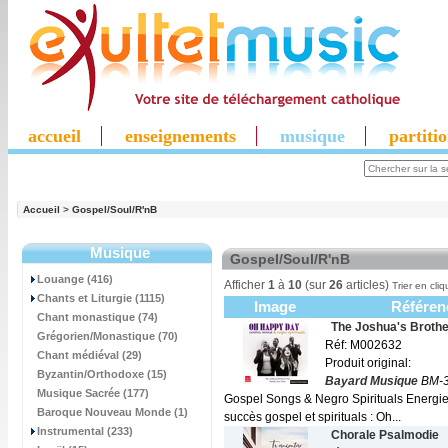
accueil
enseignements
musique
partiti
Accueil
>
Gospel/Soul/R'nB
Musique
Gospel/Soul/R'nB
Louange (416)
Afficher
1
à
10
(sur
26
articles)
Trier en cliq
Chants et Liturgie (1115)
Image
Référen
Chant monastique (74)
The Joshua's Brothe
Grégorien/Monastique (70)
Réf: M002632
Chant médiéval (29)
Produit original:
Byzantin/Orthodoxe (15)
Bayard Musique
BM-3
Musique Sacrée (177)
Gospel Songs & Negro Spirituals Energi
Baroque Nouveau Monde (1)
succès gospel et spirituals : Oh...
Instrumental (233)
Chorale Psalmodie