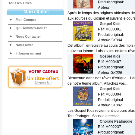
Produit original:
Tous les Titres
Auteur
Mon eXultet
Après le temps des origines africaines d
aux sources du Gospel et suivent le cours
Mon Compte
Gospel Kids
Qui sommes-nous?
Réf: M000301
Produit original:
Nous Contacter
Auteur
GK004
Nous aider
Cet album, enregistré au cours des mois 
nouveau thème : Laissez les enfants rêver.
Informer un ami
Gospel Kids
Réf: M000487
Produit original:
Auteur
GK006
Bienvenue dans nos rêves d'Afrique... La
de notre 6ème album. Attachez vos...
Gospel Kids
Réf: M000304
Produit original:
Auteur
GK002
Les Gospel Kids reviennent toujours plus 
Tout Partager ! Sous la direction...
Chorale Psalmodie
Réf: M002237
Produit original: