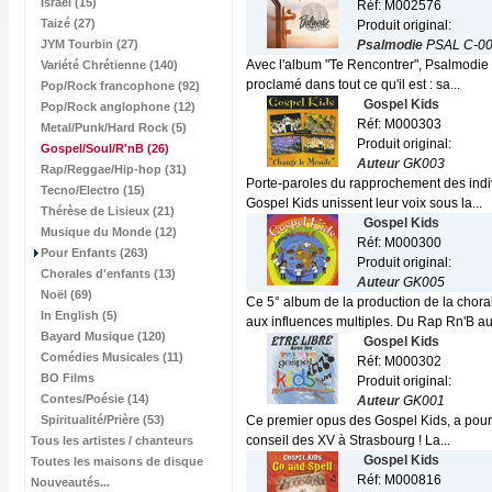
Israël (15)
Réf: M002576
Taizé (27)
Produit original:
JYM Tourbin (27)
Psalmodie
PSAL C-0
Avec l'album "Te Rencontrer", Psalmodie n
Variété Chrétienne (140)
proclamé dans tout ce qu'il est : sa...
Pop/Rock francophone (92)
Gospel Kids
Pop/Rock anglophone (12)
Réf: M000303
Metal/Punk/Hard Rock (5)
Produit original:
Gospel/Soul/R'nB
(26)
Auteur
GK003
Rap/Reggae/Hip-hop (31)
Porte-paroles du rapprochement des indiv
Tecno/Electro (15)
Gospel Kids unissent leur voix sous la...
Thérèse de Lisieux (21)
Gospel Kids
Musique du Monde (12)
Réf: M000300
Pour Enfants (263)
Produit original:
Chorales d'enfants (13)
Auteur
GK005
Noël (69)
Ce 5° album de la production de la chora
In English (5)
aux influences multiples. Du Rap Rn'B aux
Bayard Musique (120)
Gospel Kids
Comédies Musicales (11)
Réf: M000302
BO Films
Produit original:
Contes/Poésie (14)
Auteur
GK001
Spiritualité/Prière (53)
Ce premier opus des Gospel Kids, a pour o
conseil des XV à Strasbourg ! La...
Tous les artistes / chanteurs
Gospel Kids
Toutes les maisons de disque
Réf: M000816
Nouveautés...