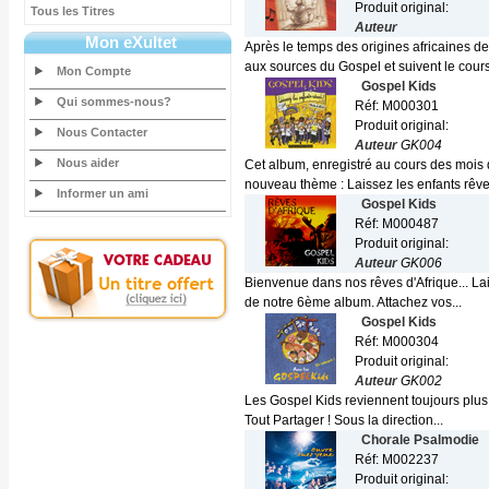
Produit original:
Tous les Titres
Auteur
Mon eXultet
Après le temps des origines africaines d
aux sources du Gospel et suivent le cours
Mon Compte
Gospel Kids
Qui sommes-nous?
Réf: M000301
Produit original:
Nous Contacter
Auteur
GK004
Nous aider
Cet album, enregistré au cours des mois 
nouveau thème : Laissez les enfants rêver.
Informer un ami
Gospel Kids
Réf: M000487
Produit original:
Auteur
GK006
Bienvenue dans nos rêves d'Afrique... La
de notre 6ème album. Attachez vos...
Gospel Kids
Réf: M000304
Produit original:
Auteur
GK002
Les Gospel Kids reviennent toujours plus 
Tout Partager ! Sous la direction...
Chorale Psalmodie
Réf: M002237
Produit original: