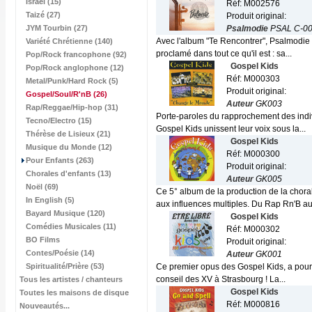
Israël (15)
Réf: M002576
Taizé (27)
Produit original:
JYM Tourbin (27)
Psalmodie
PSAL C-0
Avec l'album "Te Rencontrer", Psalmodie n
Variété Chrétienne (140)
proclamé dans tout ce qu'il est : sa...
Pop/Rock francophone (92)
Gospel Kids
Pop/Rock anglophone (12)
Réf: M000303
Metal/Punk/Hard Rock (5)
Produit original:
Gospel/Soul/R'nB
(26)
Auteur
GK003
Rap/Reggae/Hip-hop (31)
Porte-paroles du rapprochement des indiv
Tecno/Electro (15)
Gospel Kids unissent leur voix sous la...
Thérèse de Lisieux (21)
Gospel Kids
Musique du Monde (12)
Réf: M000300
Pour Enfants (263)
Produit original:
Chorales d'enfants (13)
Auteur
GK005
Noël (69)
Ce 5° album de la production de la chora
In English (5)
aux influences multiples. Du Rap Rn'B aux
Bayard Musique (120)
Gospel Kids
Comédies Musicales (11)
Réf: M000302
BO Films
Produit original:
Contes/Poésie (14)
Auteur
GK001
Spiritualité/Prière (53)
Ce premier opus des Gospel Kids, a pour o
conseil des XV à Strasbourg ! La...
Tous les artistes / chanteurs
Gospel Kids
Toutes les maisons de disque
Réf: M000816
Nouveautés...