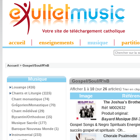
accueil
enseignements
musique
partiti
Accueil
>
Gospel/Soul/R'nB
Musique
Gospel/Soul/R'nB
Louange (416)
Afficher
1
à
10
(sur
26
articles)
Trier en cliq
Chants et Liturgie (1115)
Image
Référen
Chant monastique (74)
The Joshua's Brothe
Grégorien/Monastique (70)
Réf: M002632
Chant médiéval (29)
Produit original:
Byzantin/Orthodoxe (15)
Bayard Musique
BM-3
Musique Sacrée (177)
Gospel Songs & Negro Spirituals Energi
Baroque Nouveau Monde (1)
succès gospel et spirituals : Oh...
Instrumental (233)
Chorale Psalmodie