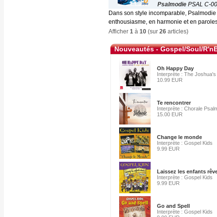
Psalmodie
PSAL C-0
Dans son style incomparable, Psalmodie 
enthousiasme, en harmonie et en paroles.
Afficher
1
à
10
(sur
26
articles)
Nouveautés - Gospel/Soul/R'n
Oh Happy Day
Interprète : The Joshua's
10.99 EUR
Te rencontrer
Interprète : Chorale Psal
15.00 EUR
Change le monde
Interprète : Gospel Kids
9.99 EUR
Laissez les enfants rêv
Interprète : Gospel Kids
9.99 EUR
Go and Spell
Interprète : Gospel Kids