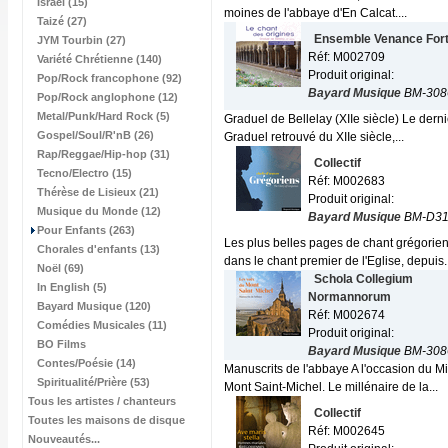
Israël (15)
moines de l'abbaye d'En Calcat....
Taizé (27)
Ensemble Venance For
JYM Tourbin (27)
Réf: M002709
Variété Chrétienne (140)
Produit original:
Pop/Rock francophone (92)
Bayard Musique
BM-308
Pop/Rock anglophone (12)
Metal/Punk/Hard Rock (5)
Graduel de Bellelay (XIIe siècle) Le dern
Gospel/Soul/R'nB (26)
Graduel retrouvé du XIIe siècle,...
Rap/Reggae/Hip-hop (31)
Collectif
Tecno/Electro (15)
Réf: M002683
Thérèse de Lisieux (21)
Produit original:
Musique du Monde (12)
Bayard Musique
BM-D31
Pour Enfants (263)
Les plus belles pages de chant grégorie
Chorales d'enfants (13)
dans le chant premier de l'Eglise, depuis..
Noël (69)
Schola Collegium
In English (5)
Normannorum
Bayard Musique (120)
Réf: M002674
Comédies Musicales (11)
Produit original:
BO Films
Bayard Musique
BM-308
Contes/Poésie (14)
Manuscrits de l'abbaye A l'occasion du Mi
Spiritualité/Prière (53)
Mont Saint-Michel. Le millénaire de la...
Tous les artistes / chanteurs
Collectif
Toutes les maisons de disque
Réf: M002645
Nouveautés...