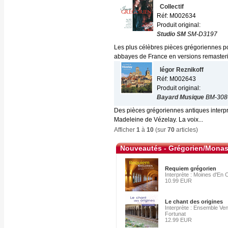
Collectif
Réf: M002634
Produit original:
Studio SM
SM-D3197
Les plus célèbres pièces grégoriennes po
abbayes de France en versions remasteris
Iégor Reznikoff
Réf: M002643
Produit original:
Bayard Musique
BM-308
Des pièces grégoriennes antiques interpré
Madeleine de Vézelay. La voix...
Afficher
1
à
10
(sur
70
articles)
Nouveautés - Grégorien/Monas
Requiem grégorien
Interprète : Moines d'En 
10.99 EUR
Le chant des origines
Interprète : Ensemble Ve
Fortunat
12.99 EUR