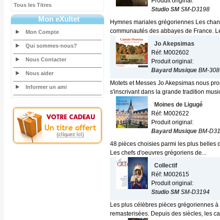
Produit original:
Tous les Titres
Studio SM
SM-D3198
Mon eXultet
Hymnes mariales grégoriennes Les chants 
communautés des abbayes de France. Le
Mon Compte
Jo Akepsimas
Qui sommes-nous?
Réf: M002602
Nous Contacter
Produit original:
Bayard Musique
BM-308
Nous aider
Motets et Messes Jo Akepsimas nous pro
Informer un ami
s'inscrivant dans la grande tradition music
Moines de Ligugé
Réf: M002622
Produit original:
Bayard Musique
BM-D31
48 pièces choisies parmi les plus belles d
Les chefs d'oeuvres grégoriens de...
Collectif
Réf: M002615
Produit original:
Studio SM
SM-D3194
Les plus célèbres pièces grégoriennes à
remasterisées. Depuis des siècles, les ca