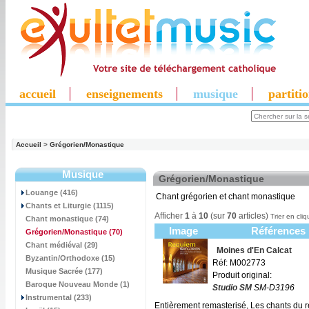
accueil
enseignements
musique
partiti
Accueil
>
Grégorien/Monastique
Musique
Grégorien/Monastique
Louange (416)
Chant grégorien et chant monastique
Chants et Liturgie (1115)
Afficher
1
à
10
(sur
70
articles)
Trier en cliq
Chant monastique (74)
Image
Références
Grégorien/Monastique
(70)
Chant médiéval (29)
Moines d'En Calcat
Byzantin/Orthodoxe (15)
Réf: M002773
Musique Sacrée (177)
Produit original:
Baroque Nouveau Monde (1)
Studio SM
SM-D3196
Instrumental (233)
Entièrement remasterisé, Les chants du rép