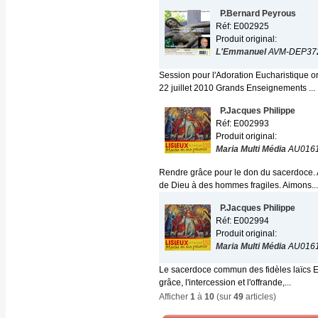
P.Bernard Peyrous
Réf: E002925
Produit original:
L'Emmanuel
AVM-DEP37
Session pour l'Adoration Eucharistique 
22 juillet 2010 Grands Enseignements ...
P.Jacques Philippe
Réf: E002993
Produit original:
Maria Multi Média
AU016
Rendre grâce pour le don du sacerdoce. A
de Dieu à des hommes fragiles. Aimons...
P.Jacques Philippe
Réf: E002994
Produit original:
Maria Multi Média
AU016
Le sacerdoce commun des fidèles laïcs E
grâce, l'intercession et l'offrande,...
Afficher
1
à
10
(sur
49
articles)