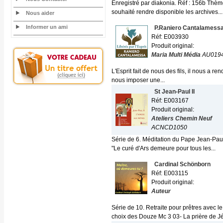
Enregistré par diakonia. Réf : 156b Thèm
souhaité rendre disponible les archives...
Nous aider
Informer un ami
P.Raniero Cantalamess
Réf: E003930
Produit original:
Maria Multi Média
AU019
L'Esprit fait de nous des fils, il nous a
nous imposer une...
St Jean-Paul II
Réf: E003167
Produit original:
Ateliers Chemin Neuf
ACNCD1050
Série de 6. Méditation du Pape Jean-Paul 
"Le curé d'Ars demeure pour tous les...
Cardinal Schönborn
Réf: E003115
Produit original:
Auteur
Série de 10. Retraite pour prêtres avec 
choix des Douze Mc 3 03- La prière de Jé