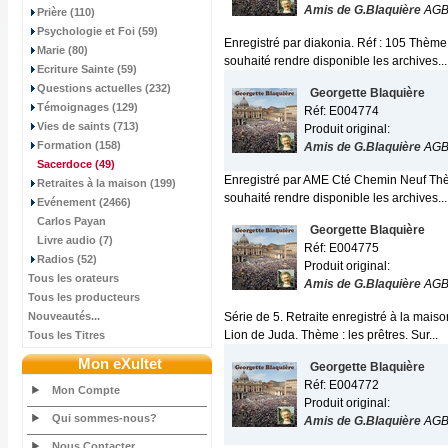
Amis de G.Blaquière
AG
Prière (110)
Psychologie et Foi (59)
Enregistré par diakonia. Réf : 105 Thème
Marie (80)
souhaité rendre disponible les archives...
Ecriture Sainte (59)
Questions actuelles (232)
Georgette Blaquière
Témoignages (129)
Réf: E004774
Vies de saints (713)
Produit original:
Formation (158)
Amis de G.Blaquière
AG
Sacerdoce
(49)
Enregistré par AME Cté Chemin Neuf Thèm
Retraites à la maison (199)
souhaité rendre disponible les archives...
Evénement (2466)
Carlos Payan
Georgette Blaquière
Livre audio (7)
Réf: E004775
Radios (52)
Produit original:
Tous les orateurs
Amis de G.Blaquière
AG
Tous les producteurs
Nouveautés...
Série de 5. Retraite enregistré à la mai
Lion de Juda. Thème : les prêtres. Sur...
Tous les Titres
Mon eXultet
Georgette Blaquière
Réf: E004772
Mon Compte
Produit original:
Qui sommes-nous?
Amis de G.Blaquière
AG
Nous Contacter