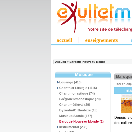
accueil
enseignements
Accueil
>
Baroque Nouveau Monde
Musique
Baroqu
Louange (416)
Trier en cliq
Chants et Liturgie (1115)
Ima
Chant monastique (74)
Grégorien/Monastique (70)
Chant médiéval (29)
Byzantin/Orthodoxe (15)
Musique Sacrée (177)
Depuis le 
Baroque Nouveau Monde
(1)
des culture
Instrumental (233)