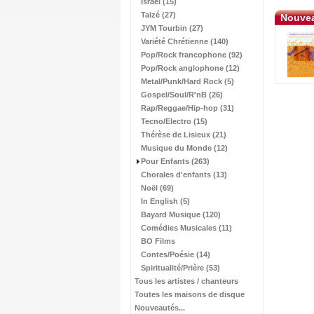
Israël (15)
Taizé (27)
Nouvea
JYM Tourbin (27)
Variété Chrétienne (140)
Pop/Rock francophone (92)
Pop/Rock anglophone (12)
Metal/Punk/Hard Rock (5)
Gospel/Soul/R'nB (26)
Rap/Reggae/Hip-hop (31)
Tecno/Electro (15)
Thérèse de Lisieux (21)
Musique du Monde (12)
Pour Enfants (263)
Chorales d'enfants (13)
Noël (69)
In English (5)
Bayard Musique (120)
Comédies Musicales (11)
BO Films
Contes/Poésie (14)
Spiritualité/Prière (53)
Tous les artistes / chanteurs
Toutes les maisons de disque
Nouveautés...