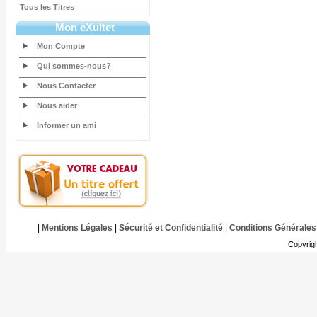
Tous les Titres
Mon eXultet
Mon Compte
Qui sommes-nous?
Nous Contacter
Nous aider
Informer un ami
|
Mentions Légales
|
Sécurité et Confidentialité
|
Conditions Générales
Copyrig