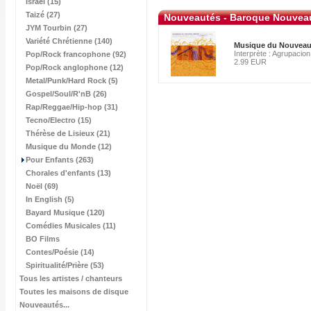
Israël (15)
Taizé (27)
Nouveautés - Baroque Nouve
JYM Tourbin (27)
Variété Chrétienne (140)
Musique du Nouvea
Interprète : Agrupacio
Pop/Rock francophone (92)
2.99 EUR
Pop/Rock anglophone (12)
Metal/Punk/Hard Rock (5)
Gospel/Soul/R'nB (26)
Rap/Reggae/Hip-hop (31)
Tecno/Electro (15)
Thérèse de Lisieux (21)
Musique du Monde (12)
Pour Enfants (263)
Chorales d'enfants (13)
Noël (69)
In English (5)
Bayard Musique (120)
Comédies Musicales (11)
BO Films
Contes/Poésie (14)
Spiritualité/Prière (53)
Tous les artistes / chanteurs
Toutes les maisons de disque
Nouveautés...