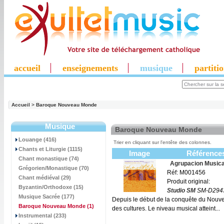
accueil
enseignements
musique
partiti
Accueil
>
Baroque Nouveau Monde
Musique
Baroque Nouveau Monde
Louange (416)
Trier en cliquant sur l'entête des colonnes.
Chants et Liturgie (1115)
Image
Référence
Chant monastique (74)
Agrupacion Music
Grégorien/Monastique (70)
Réf: M001456
Chant médiéval (29)
Produit original:
Byzantin/Orthodoxe (15)
Studio SM
SM-D294
Musique Sacrée (177)
Depuis le début de la conquête du Nouvea
Baroque Nouveau Monde
(1)
des cultures. Le niveau musical atteint...
Instrumental (233)