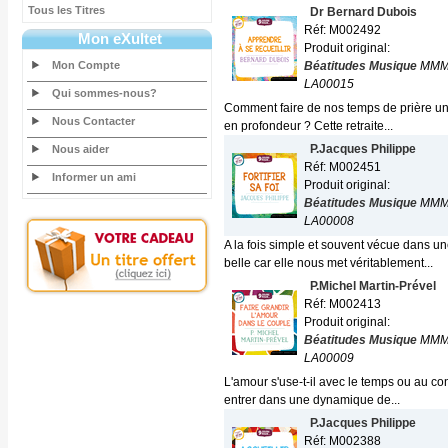
Tous les Titres
Dr Bernard Dubois
Réf: M002492
Mon eXultet
Produit original:
Mon Compte
Béatitudes Musique
MMM
LA00015
Qui sommes-nous?
Comment faire de nos temps de prière un 
Nous Contacter
en profondeur ? Cette retraite...
P.Jacques Philippe
Nous aider
Réf: M002451
Informer un ami
Produit original:
Béatitudes Musique
MMM
LA00008
A la fois simple et souvent vécue dans un
belle car elle nous met véritablement...
P.Michel Martin-Prével
Réf: M002413
Produit original:
Béatitudes Musique
MMM
LA00009
L'amour s'use-t-il avec le temps ou au co
entrer dans une dynamique de...
P.Jacques Philippe
Réf: M002388