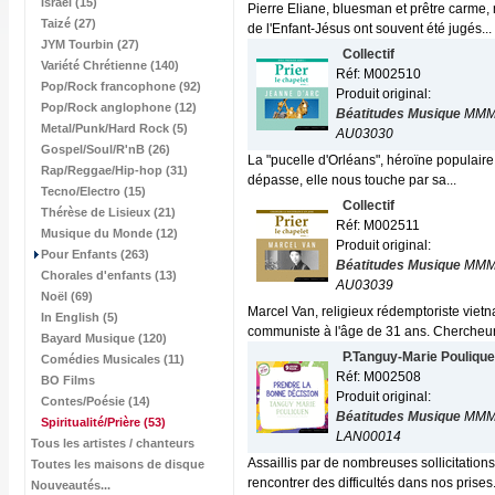
Israël (15)
Pierre Eliane, bluesman et prêtre carme,
Taizé (27)
de l'Enfant-Jésus ont souvent été jugés...
JYM Tourbin (27)
Collectif
Variété Chrétienne (140)
Réf: M002510
Pop/Rock francophone (92)
Produit original:
Pop/Rock anglophone (12)
Béatitudes Musique
MMM
Metal/Punk/Hard Rock (5)
AU03030
Gospel/Soul/R'nB (26)
La "pucelle d'Orléans", héroïne populaire,
Rap/Reggae/Hip-hop (31)
dépasse, elle nous touche par sa...
Tecno/Electro (15)
Collectif
Thérèse de Lisieux (21)
Réf: M002511
Musique du Monde (12)
Produit original:
Pour Enfants (263)
Béatitudes Musique
MMM
Chorales d'enfants (13)
AU03039
Noël (69)
Marcel Van, religieux rédemptoriste viet
In English (5)
communiste à l'âge de 31 ans. Chercheur
Bayard Musique (120)
P.Tanguy-Marie Pouliqu
Comédies Musicales (11)
Réf: M002508
BO Films
Produit original:
Contes/Poésie (14)
Béatitudes Musique
MMM
Spiritualité/Prière
(53)
LAN00014
Tous les artistes / chanteurs
Assaillis par de nombreuses sollicitations
Toutes les maisons de disque
rencontrer des difficultés dans nos prises.
Nouveautés...