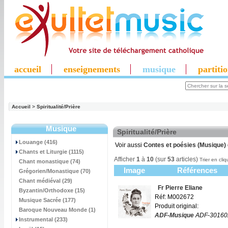
accueil
enseignements
musique
partiti
Accueil
>
Spiritualité/Prière
Musique
Spiritualité/Prière
Louange (416)
Voir aussi
Contes et poésies (Musique)
Chants et Liturgie (1115)
Afficher
1
à
10
(sur
53
articles)
Trier en cliq
Chant monastique (74)
Image
Références
Grégorien/Monastique (70)
Chant médiéval (29)
Fr Pierre Eliane
Byzantin/Orthodoxe (15)
Réf: M002672
Musique Sacrée (177)
Produit original:
Baroque Nouveau Monde (1)
ADF-Musique
ADF-30160
Instrumental (233)