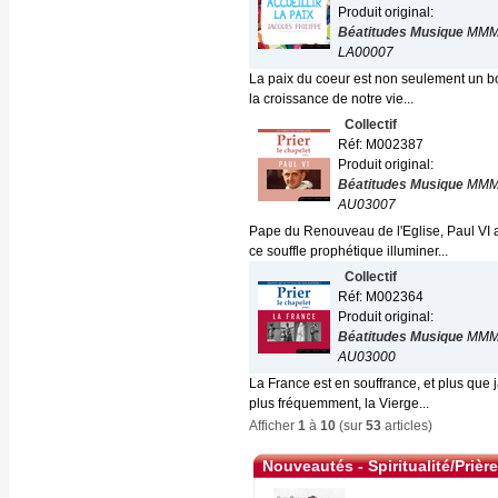
Produit original:
Béatitudes Musique
MMM
LA00007
La paix du coeur est non seulement un bon
la croissance de notre vie...
Collectif
Réf: M002387
Produit original:
Béatitudes Musique
MMM
AU03007
Pape du Renouveau de l'Eglise, Paul VI a p
ce souffle prophétique illuminer...
Collectif
Réf: M002364
Produit original:
Béatitudes Musique
MMM
AU03000
La France est en souffrance, et plus que 
plus fréquemment, la Vierge...
Afficher
1
à
10
(sur
53
articles)
Nouveautés - Spiritualité/Prière