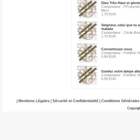
Dieu Très-Haut et glori
Compositeur : P.Franzis
Merz
1.70 EUR
Seigneur, celui que tu 
malade
Compositeur : Cécile Bra
1.70 EUR
Convertissez-vous
Compositeur : Frédéric 
0.99 EUR
Gardez votre lampe al
Compositeur : Frédéric 
0.99 EUR
|
Mentions Légales
|
Sécurité et Confidentialité
|
Conditions Générales
Copyrig