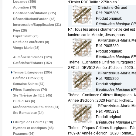
Louange (350)
:Fichier PDF Taille : 275Ko en 1...
Adoration (79)
Christine Géraud
Réf: P005305
Confiance/Méditation (235)
Produit original:
Réconciliation/Pardon (48)
Béatitudes Musique
BP
Intercession/Supplication (31)
R/ : Tous les anges chantent et le ciel e
Père (28)
lumière car le Messie, Jésus, nous...
Esprit Saint (73)
P.Franziskus-Maria M
Unité des chrétiens (8)
Réf: P005289
Vierge Marie (93)
Produit original:
Béatitudes Musique
BP
Aumônerie/Jeunes (129)
Thème : Eucharistie Critères liturgiques
Catéchèse/Enfants (152)
SECLI : DEV512 Année d'édition : 2020...
Temps Liturgiques (295)
P.Franziskus-Maria M
Carême / Croix (97)
Réf: P005290
Semaine Sainte (57)
Produit original:
Béatitudes Musique
BP
Fêtes liturgiques (74)
Thème : Confiance Critères liturgiques :
Ste Thérèse de l'E.J. (45)
Année d'édition : 2020 Format :Fichier...
Curé d'Ars (6)
P.Franziskus-Maria M
Miséricorde/Ste Faustine (31)
Réf: P005291
Ste Bernadette (14)
Produit original:
Liturgie des Heures (378)
Béatitudes Musique
BP
Thème : Pâques Critères liturgiques : Pâ
Hymnes et cantiques (48)
IY69-87 Année d'édition : 2020 Format...
Psaumes (96)