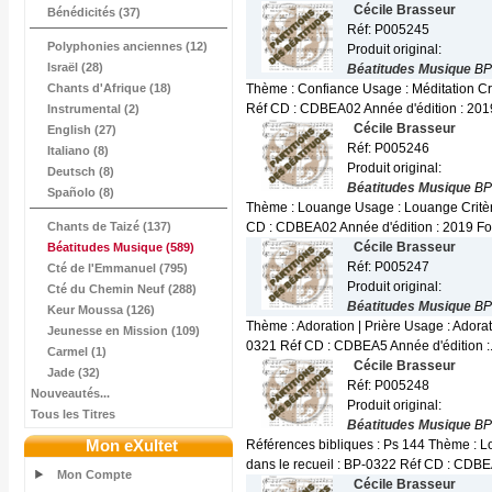
Cécile Brasseur
Bénédicités (37)
Réf: P005245
Polyphonies anciennes (12)
Produit original:
Israël (28)
Béatitudes Musique
BP
Chants d'Afrique (18)
Thème : Confiance Usage : Méditation Cri
Réf CD : CDBEA02 Année d'édition : 2019
Instrumental (2)
Cécile Brasseur
English (27)
Réf: P005246
Italiano (8)
Produit original:
Deutsch (8)
Béatitudes Musique
BP
Spañolo (8)
Thème : Louange Usage : Louange Critère
Chants de Taizé (137)
CD : CDBEA02 Année d'édition : 2019 For
Cécile Brasseur
Béatitudes Musique
(589)
Réf: P005247
Cté de l'Emmanuel (795)
Produit original:
Cté du Chemin Neuf (288)
Béatitudes Musique
BP
Keur Moussa (126)
Thème : Adoration | Prière Usage : Adorat
Jeunesse en Mission (109)
0321 Réf CD : CDBEA5 Année d'édition :.
Carmel (1)
Cécile Brasseur
Jade (32)
Réf: P005248
Nouveautés...
Produit original:
Tous les Titres
Béatitudes Musique
BP
Mon eXultet
Références bibliques : Ps 144 Thème : L
dans le recueil : BP-0322 Réf CD : CDBE
Mon Compte
Cécile Brasseur