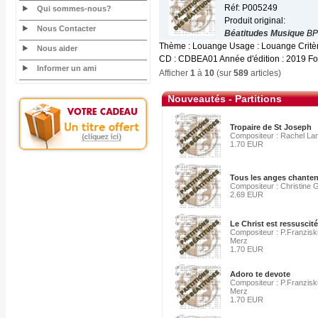
Réf: P005249
Qui sommes-nous?
Produit original:
Nous Contacter
Béatitudes Musique
BP
Thème : Louange Usage : Louange Critère
Nous aider
CD : CDBEA01 Année d'édition : 2019 For
Informer un ami
Afficher
1
à
10
(sur
589
articles)
Nouveautés - Partitions
Tropaire de St Joseph
Compositeur : Rachel La
1.70 EUR
Tous les anges chanten
Compositeur : Christine 
2.69 EUR
Le Christ est ressuscité,
Compositeur : P.Franzis
Merz
1.70 EUR
Adoro te devote
Compositeur : P.Franzis
Merz
1.70 EUR