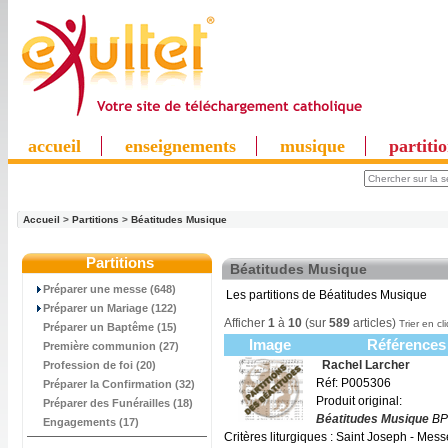
accueil
enseignements
musique
partiti
Accueil
>
Partitions
>
Béatitudes Musique
Partitions
Béatitudes Musique
Préparer une messe (648)
Les partitions de Béatitudes Musique
Préparer un Mariage (122)
Afficher
1
à
10
(sur
589
articles)
Trier en cl
Préparer un Baptême (15)
Image
Références
Première communion (27)
Rachel Larcher
Profession de foi (20)
Réf: P005306
Préparer la Confirmation (32)
Produit original:
Préparer des Funérailles (18)
Béatitudes Musique
BP
Engagements (17)
Critères liturgiques : Saint Joseph - Mes