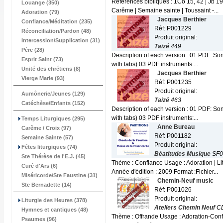
Références bibliques : 1Co 15, 42 | Jb 1
Louange (350)
Carême | Semaine sainte | Toussaint -...
Adoration (79)
Jacques Berthier
Confiance/Méditation (235)
Réf: P001229
Réconciliation/Pardon (48)
Produit original:
Intercession/Supplication (31)
Taizé
449
Père (28)
Description of each version : 01 PDF: Son
Esprit Saint (73)
with tabs) 03 PDF instruments:...
Unité des chrétiens (8)
Jacques Berthier
Vierge Marie (93)
Réf: P001235
Produit original:
Aumônerie/Jeunes (129)
Taizé
463
Catéchèse/Enfants (152)
Description of each version : 01 PDF: Son
with tabs) 03 PDF instruments:...
Temps Liturgiques (295)
Anne Bureau
Carême / Croix (97)
Réf: P001182
Semaine Sainte (57)
Produit original:
Fêtes liturgiques (74)
Béatitudes Musique
SF0
Ste Thérèse de l'E.J. (45)
Thème : Confiance Usage : Adoration | Litu
Curé d'Ars (6)
Année d'édition : 2009 Format :Fichier...
Miséricorde/Ste Faustine (31)
Chemin-Neuf music
Ste Bernadette (14)
Réf: P001026
Produit original:
Liturgie des Heures (378)
Ateliers Chemin Neuf
CD
Hymnes et cantiques (48)
Thème : Offrande Usage : Adoration-Conf
Psaumes (96)