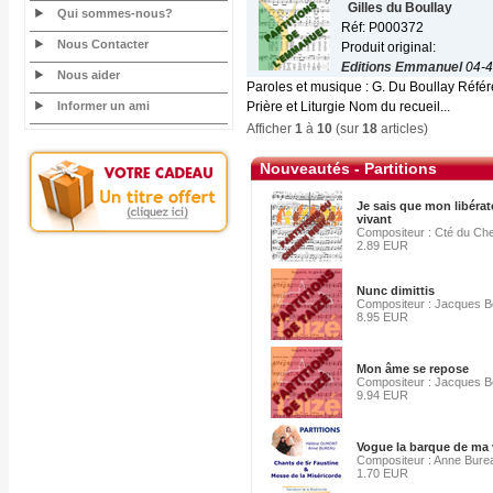
Gilles du Boullay
Qui sommes-nous?
Réf: P000372
Nous Contacter
Produit original:
Editions Emmanuel
04-4
Nous aider
Paroles et musique : G. Du Boullay Référ
Informer un ami
Prière et Liturgie Nom du recueil...
Afficher
1
à
10
(sur
18
articles)
Nouveautés - Partitions
Je sais que mon libérat
vivant
Compositeur : Cté du Ch
2.89 EUR
Nunc dimittis
Compositeur : Jacques Be
8.95 EUR
Mon âme se repose
Compositeur : Jacques Be
9.94 EUR
Vogue la barque de ma 
Compositeur : Anne Bure
1.70 EUR