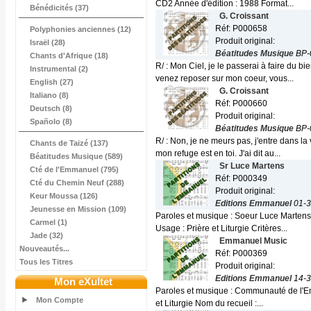
CD2 Année d'édition : 1988 Format...
Bénédicités (37)
G. Croissant
Réf: P000658
Polyphonies anciennes (12)
Produit original:
Israël (28)
Béatitudes Musique
BP-
Chants d'Afrique (18)
R/ : Mon Ciel, je le passerai à faire du bi
Instrumental (2)
venez reposer sur mon coeur, vous...
English (27)
G. Croissant
Italiano (8)
Réf: P000660
Deutsch (8)
Produit original:
Spañolo (8)
Béatitudes Musique
BP-
R/ : Non, je ne meurs pas, j'entre dans l
Chants de Taizé (137)
mon refuge est en toi. J'ai dit au...
Béatitudes Musique (589)
Sr Luce Martens
Cté de l'Emmanuel (795)
Réf: P000349
Cté du Chemin Neuf (288)
Produit original:
Keur Moussa (126)
Editions Emmanuel
01-3
Jeunesse en Mission (109)
Paroles et musique : Soeur Luce Martens
Carmel (1)
Usage : Prière et Liturgie Critères...
Jade (32)
Emmanuel Music
Nouveautés...
Réf: P000369
Tous les Titres
Produit original:
Editions Emmanuel
14-3
Mon eXultet
Paroles et musique : Communauté de l'Em
Mon Compte
et Liturgie Nom du recueil :...