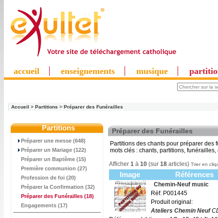
accueil
enseignements
musique
partiti
Accueil
>
Partitions
>
Préparer des Funérailles
Partitions
Préparer des Funérailles
Préparer une messe (648)
Partitions des chants pour préparer des f
Préparer un Mariage (122)
mots clés : chants, partitions, funéraille
Préparer un Baptême (15)
Afficher
1
à
10
(sur
18
articles)
Trier en cliq
Première communion (27)
Image
Références
Profession de foi (20)
Chemin-Neuf music
Préparer la Confirmation (32)
Réf: P001445
Préparer des Funérailles
(18)
Produit original:
Engagements (17)
Ateliers Chemin Neuf
CD