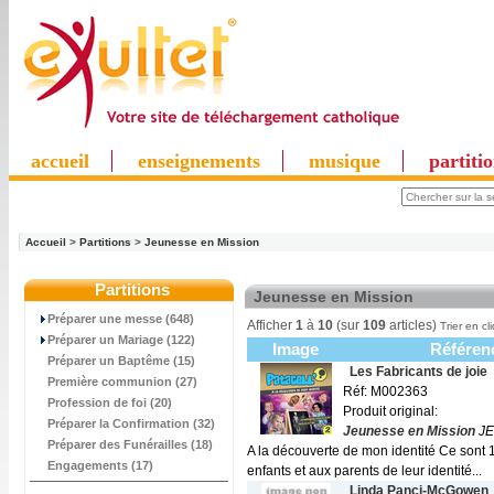
accueil
enseignements
musique
partiti
Accueil
>
Partitions
>
Jeunesse en Mission
Partitions
Jeunesse en Mission
Préparer une messe (648)
Afficher
1
à
10
(sur
109
articles)
Trier en cl
Préparer un Mariage (122)
Image
Référen
Préparer un Baptême (15)
Les Fabricants de joie
Première communion (27)
Réf: M002363
Profession de foi (20)
Produit original:
Préparer la Confirmation (32)
Jeunesse en Mission
JE
Préparer des Funérailles (18)
A la découverte de mon identité Ce sont 
Engagements (17)
enfants et aux parents de leur identité...
Linda Panci-McGowen