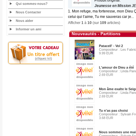
Produit original:
Qui sommes-nous?
Jeunesse en Mission
JE
1. Mon refuge, ma forteresse, mon Dieu Q
Nous Contacter
celui qui t’aime, Tu me sauveras car je...
Nous aider
Afficher
1
à
10
(sur
109
articles)
Informer un ami
Nouveautés - Partitions
Patacell' - Vol 2
Compositeur : Les Fabric
9.99 EUR
L'amour de Dieu a été
Compositeur : Linda Pa
2.69 EUR
Mon âme exalte le Seig
Compositeur : Linda Pa
2.69 EUR
Tu n'as pas choisi
Compositeur : Sylvain F
3.68 EUR
Nous sommes une mai
Compositeur : Sylvain F