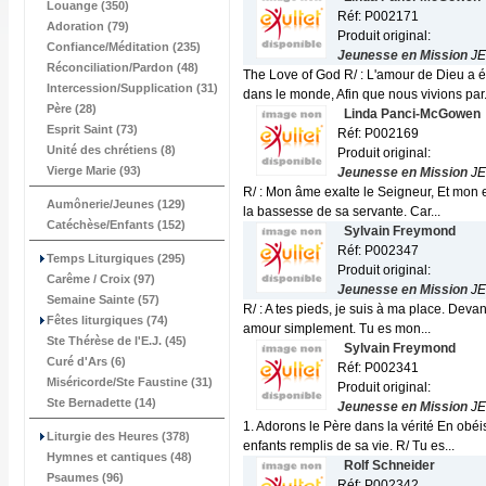
Louange (350)
Réf: P002171
Adoration (79)
Produit original:
Confiance/Méditation (235)
Jeunesse en Mission
JE
Réconciliation/Pardon (48)
The Love of God R/ : L'amour de Dieu a 
Intercession/Supplication (31)
dans le monde, Afin que nous vivions par.
Père (28)
Linda Panci-McGowen
Esprit Saint (73)
Réf: P002169
Unité des chrétiens (8)
Produit original:
Vierge Marie (93)
Jeunesse en Mission
JE
R/ : Mon âme exalte le Seigneur, Et mon e
Aumônerie/Jeunes (129)
la bassesse de sa servante. Car...
Catéchèse/Enfants (152)
Sylvain Freymond
Réf: P002347
Temps Liturgiques (295)
Produit original:
Carême / Croix (97)
Jeunesse en Mission
JE
Semaine Sainte (57)
R/ : A tes pieds, je suis à ma place. Devan
Fêtes liturgiques (74)
amour simplement. Tu es mon...
Ste Thérèse de l'E.J. (45)
Sylvain Freymond
Curé d'Ars (6)
Réf: P002341
Miséricorde/Ste Faustine (31)
Produit original:
Ste Bernadette (14)
Jeunesse en Mission
JE
1. Adorons le Père dans la vérité En obéi
Liturgie des Heures (378)
enfants remplis de sa vie. R/ Tu es...
Hymnes et cantiques (48)
Rolf Schneider
Psaumes (96)
Réf: P002342