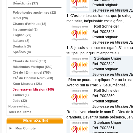
Bénédicités (37)
Produit original:
Jeunesse en Mission
JE
Polyphonies anciennes (12)
1. C’est par tes souffrances que je suis g
Israël (28)
mon salut, Inépuisable est ta grâce,...
Chants d'Afrique (18)
Rolf Schneider
Instrumental (2)
Réf: P002348
English (27)
Produit original:
Italiano (8)
Jeunesse en Mission
JE
Deutsch (8)
1. Si je suis seul, comme égaré, S’il me 
Spañolo (8)
faut peu pour qu’il m’emporte au...
Stéphane Unger
Chants de Taizé (137)
Réf: P002349
Béatitudes Musique (589)
Produit original:
Cté de l'Emmanuel (795)
Jeunesse en Mission
JE
Cté du Chemin Neuf (288)
. Rien ne pourrait expliquer Par où tu a
Keur Moussa (126)
Avec toi sur la croix. 2. Seul, méprisé,...
Jeunesse en Mission
(109)
Rolf Schneider
Carmel (1)
Réf: P002350
Jade (32)
Produit original:
Nouveautés...
Jeunesse en Mission
JE
R/ : L’univers chante le nom Du Dieu de l
Tous les Titres
grandeur. Devant ta sainte présence, Je v
Mon eXultet
Stéphane Unger
Réf: P002351
Mon Compte