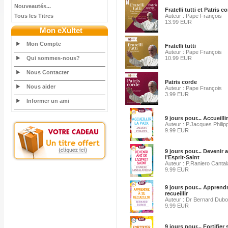
Nouveautés...
Fratelli tutti et Patris c
Tous les Titres
Auteur : Pape François
13.99 EUR
Mon eXultet
Mon Compte
Fratelli tutti
Auteur : Pape François
Qui sommes-nous?
10.99 EUR
Nous Contacter
Patris corde
Nous aider
Auteur : Pape François
3.99 EUR
Informer un ami
9 jours pour... Accueillir
Auteur : P.Jacques Philip
9.99 EUR
9 jours pour... Devenir 
l'Esprit-Saint
Auteur : P.Raniero Cant
9.99 EUR
9 jours pour... Apprendr
recueillir
Auteur : Dr Bernard Dubo
9.99 EUR
9 jours pour... Fortifier 