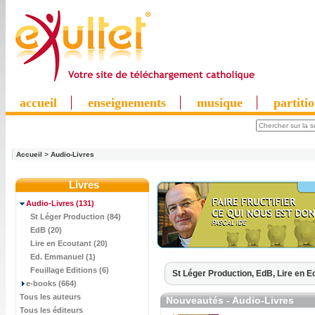
accueil
enseignements
musique
partiti
Accueil
>
Audio-Livres
Livres
Audio-Livres
(131)
St Léger Production (84)
EdB (20)
Lire en Ecoutant (20)
Ed. Emmanuel (1)
Feuillage Editions (6)
St Léger Production,
EdB,
Lire en E
e-books (664)
Tous les auteurs
Nouveautés - Audio-Livres
Tous les éditeurs