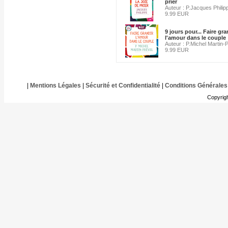
prier
Auteur : P.Jacques Philip
9.99 EUR
9 jours pour... Faire gra
l'amour dans le couple
Auteur : P.Michel Martin-
9.99 EUR
|
Mentions Légales
|
Sécurité et Confidentialité
|
Conditions Générales
Copyrig