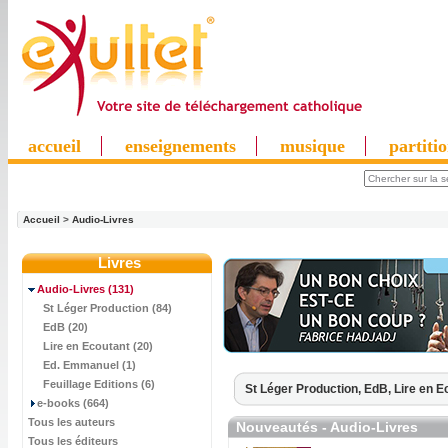
accueil
enseignements
musique
partiti
Accueil
>
Audio-Livres
Livres
Audio-Livres
(131)
St Léger Production (84)
EdB (20)
Lire en Ecoutant (20)
Ed. Emmanuel (1)
Feuillage Editions (6)
St Léger Production,
EdB,
Lire en E
e-books (664)
Tous les auteurs
Nouveautés - Audio-Livres
Tous les éditeurs