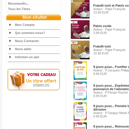
Nouveautés...
Fratelli tutti et Patris c
Tous les Titres
Auteur : Pape François
13.99 EUR
Mon eXultet
Mon Compte
Patris corde
Auteur : Pape François
Qui sommes-nous?
3.99 EUR
Nous Contacter
Fratelli tutti
Nous aider
Auteur : Pape François
10.99 EUR
Informer un ami
9 jours pour... Fortifier 
Auteur : P.Jacques Philip
9.99 EUR
9 jours pour... Expérime
puissance de l'adorati
Auteur : P.Florian Racine
9.99 EUR
9 jours pour... Prendre 
décision
Auteur : P.Tanguy-Marie 
9.99 EUR
9 jours pour... Retrouver