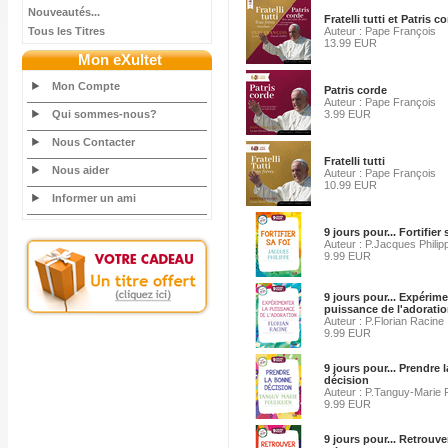
Nouveautés...
Fratelli tutti et Patris c
Tous les Titres
Auteur : Pape François
13.99 EUR
Mon eXultet
Mon Compte
Patris corde
Auteur : Pape François
Qui sommes-nous?
3.99 EUR
Nous Contacter
Fratelli tutti
Nous aider
Auteur : Pape François
10.99 EUR
Informer un ami
9 jours pour... Fortifier 
Auteur : P.Jacques Philip
9.99 EUR
9 jours pour... Expérime
puissance de l'adorati
Auteur : P.Florian Racine
9.99 EUR
9 jours pour... Prendre 
décision
Auteur : P.Tanguy-Marie 
9.99 EUR
9 jours pour... Retrouver