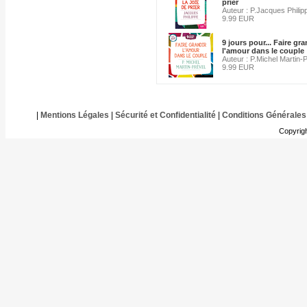
prier
Auteur : P.Jacques Philip
9.99 EUR
9 jours pour... Faire gra
l'amour dans le couple
Auteur : P.Michel Martin-
9.99 EUR
|
Mentions Légales
|
Sécurité et Confidentialité
|
Conditions Générales
Copyrig