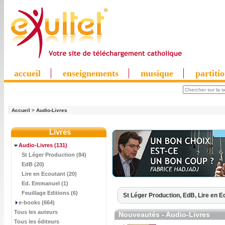
accueil
enseignements
musique
partiti
Accueil
>
Audio-Livres
Livres
Audio-Livres
(131)
St Léger Production (84)
EdB (20)
Lire en Ecoutant (20)
Ed. Emmanuel (1)
Feuillage Editions (6)
St Léger Production,
EdB,
Lire en E
e-books (664)
Tous les auteurs
Nouveautés - Audio-Livres
Tous les éditeurs