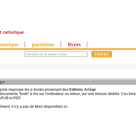
musique
partitions
livres
ège
gorie regroupe les e-books provenant des
Editions Artège
e documents "texte" à lire sur l'ordinateur ou mieux, sur une
liseuse
dédiée. Ces livre
 ePUB et PDF.
nt, il n'y a pas de titres disponibles ici.