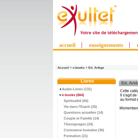
accueil
enseignements
Accueil
>
e-books
>
Ed. Artège
Livres
Ed. Art
Audio-Livres (131)
Cette caté
e-books
(664)
Il s'agit d
au format
Spiritualité (65)
Vie dans l'Esprit (25)
Momentanéme
Questions actuelles (14)
Couple et Famille (14)
Témoignages (24)
Croissance humaine (30)
Formation (21)