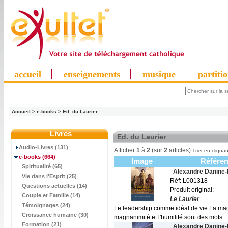
accueil
enseignements
musique
partiti
Accueil
>
e-books
>
Ed. du Laurier
Livres
Ed. du Laurier
Audio-Livres (131)
Afficher
1
à
2
(sur
2
articles)
Trier en cliquan
e-books
(664)
Image
Référe
Spiritualité (65)
Alexandre Danine
Vie dans l'Esprit (25)
Réf: L001318
Questions actuelles (14)
Produit original:
Couple et Famille (14)
Le Laurier
Témoignages (24)
Le leadership comme idéal de vie La magna
Croissance humaine (30)
magnanimité et l'humilité sont des mots...
Formation (21)
Alexandre Danine