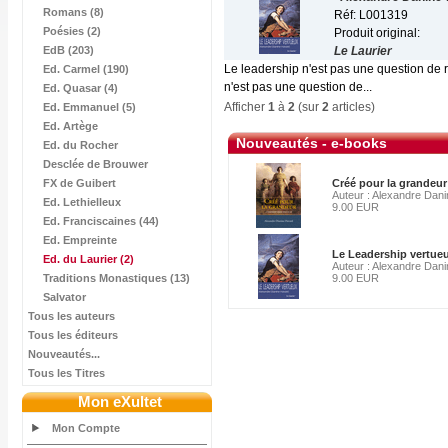
Romans (8)
Réf: L001319
Poésies (2)
Produit original:
EdB (203)
Le Laurier
Le leadership n'est pas une question de ra
Ed. Carmel (190)
n'est pas une question de...
Ed. Quasar (4)
Afficher
1
à
2
(sur
2
articles)
Ed. Emmanuel (5)
Ed. Artège
Nouveautés - e-books
Ed. du Rocher
Desclée de Brouwer
FX de Guibert
Créé pour la grandeur
Auteur : Alexandre Dan
Ed. Lethielleux
9.00 EUR
Ed. Franciscaines (44)
Ed. Empreinte
Le Leadership vertue
Ed. du Laurier
(2)
Auteur : Alexandre Dan
Traditions Monastiques (13)
9.00 EUR
Salvator
Tous les auteurs
Tous les éditeurs
Nouveautés...
Tous les Titres
Mon eXultet
Mon Compte