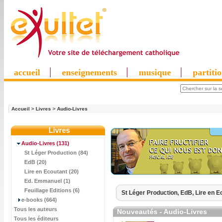
accueil
enseignements
musique
partiti
Accueil
>
Livres
>
Audio-Livres
Livres
Audio-Livres
(131)
St Léger Production (84)
EdB (20)
Lire en Ecoutant (20)
Ed. Emmanuel (1)
Feuillage Editions (6)
St Léger Production,
EdB,
Lire en E
e-books (664)
Tous les auteurs
Nouveautés - Audio-Livres
Tous les éditeurs