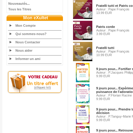
Nouveautés...
Fratelli tutti et Patris c
Tous les Titres
Auteur : Pape François
13.99 EUR
Mon eXultet
Mon Compte
Patris corde
Auteur : Pape François
Qui sommes-nous?
3.99 EUR
Nous Contacter
Fratelli tutti
Nous aider
Auteur : Pape François
10.99 EUR
Informer un ami
9 jours pour... Fortifier 
Auteur : P.Jacques Philip
9.99 EUR
9 jours pour... Expérime
puissance de l'adorati
Auteur : P.Florian Racine
9.99 EUR
9 jours pour... Prendre 
décision
Auteur : P.Tanguy-Marie 
9.99 EUR
9 jours pour... Retrouver