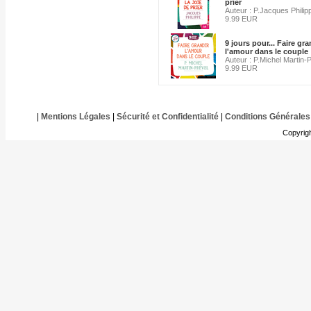
prier
Auteur : P.Jacques Philip
9.99 EUR
9 jours pour... Faire gra
l'amour dans le couple
Auteur : P.Michel Martin-
9.99 EUR
|
Mentions Légales
|
Sécurité et Confidentialité
|
Conditions Générales
Copyrig