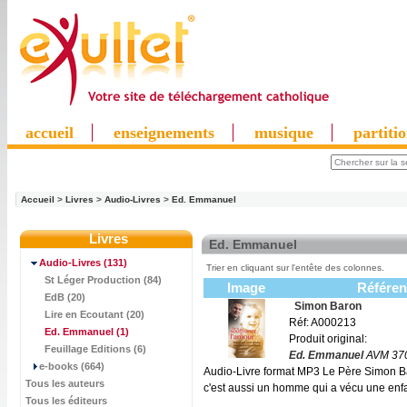
accueil
enseignements
musique
partiti
Accueil
>
Livres
>
Audio-Livres
>
Ed. Emmanuel
Livres
Ed. Emmanuel
Audio-Livres
(131)
Trier en cliquant sur l'entête des colonnes.
St Léger Production (84)
Image
Référen
EdB (20)
Simon Baron
Lire en Ecoutant (20)
Réf: A000213
Ed. Emmanuel
(1)
Produit original:
Feuillage Editions (6)
Ed. Emmanuel
AVM 37
e-books (664)
Audio-Livre format MP3 Le Père Simon Ba
Tous les auteurs
c'est aussi un homme qui a vécu une enfa
Tous les éditeurs