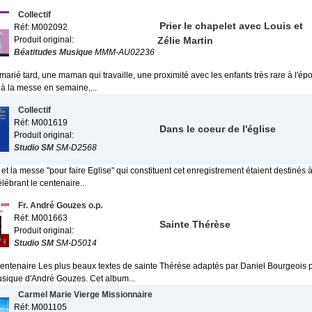
Collectif
Prier le chapelet avec Louis et
Réf: M002092
Produit original:
Zélie Martin
Béatitudes Musique
MMM-AU02236
arié tard, une maman qui travaille, une proximité avec les enfants très rare à l'é
 à la messe en semaine,...
Collectif
Réf: M001619
Dans le coeur de l'église
Produit original:
Studio SM
SM-D2568
et la messe "pour faire Eglise" qui constituent cet enregistrement étaient destiné
élébrant le centenaire...
Fr. André Gouzes o.p.
Réf: M001663
Sainte Thérèse
Produit original:
Studio SM
SM-D5014
Centenaire Les plus beaux textes de sainte Thérèse adaptés par Daniel Bourgeois 
sique d'André Gouzes. Cet album...
Carmel Marie Vierge Missionnaire
Réf: M001105