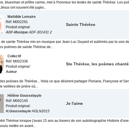
ane, bluesman et prêtre carme, met à l'honneur les textes de sainte Thérèse. Les 
-Jésus ont souvent été jugés...
Mathilde Lemaire
Réf: M002291
Sainte Thérèse
Produit original:
ADF-Musique
ADF-301431 2
de sainte Thérèse mis en musique par Jean-Luc Guyard et sublimés par la voix d
es poèmes de sainte Thérèse de...
Collectif
Réf: M002336
Ste Thérèse, les poèmes chanté
Produit original:
Auteur
es poésies de Thérèse... Voila ce que désirent partager Floriane, Françoise et Ser
de veillées de prière où...
Hélène Goussebayle
Réf: M002145
Je l'aime
Produit original:
H.Goussebayle
HGLN2015
ntré Thérèse lorsque j'avais 15 ans au travers de son autobiographie Histoire d'un
 voulu mettre en avant...