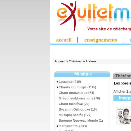
accueil
enseignements
Accueil
>
Thérèse de Lisieux
Musique
Thérèse
Louange (416)
Les poésie
Chants et Liturgie (1115)
Afficher
1
Chant monastique (74)
Imag
Grégorien/Monastique (70)
Chant médiéval (29)
Byzantin/Orthodoxe (15)
Musique Sacrée (177)
Baroque Nouveau Monde (1)
Instrumental (233)