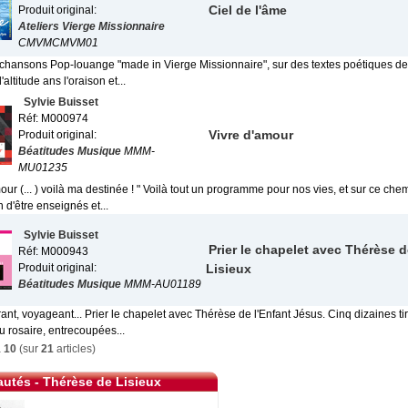
Ciel de l'âme
Produit original:
Ateliers Vierge Missionnaire
CMVMCMVM01
 chansons Pop-louange "made in Vierge Missionnaire", sur des textes poétiques de 
altitude ans l'oraison et...
Sylvie Buisset
Réf: M000974
Vivre d'amour
Produit original:
Béatitudes Musique
MMM-
MU01235
our (... ) voilà ma destinée ! " Voilà tout un programme pour nos vies, et sur ce ch
 d'être enseignés et...
Sylvie Buisset
Prier le chapelet avec Thérèse 
Réf: M000943
Produit original:
Lisieux
Béatitudes Musique
MMM-AU01189
rant, voyageant... Prier le chapelet avec Thérèse de l'Enfant Jésus. Cinq dizaines ti
u rosaire, entrecoupées...
à
10
(sur
21
articles)
utés - Thérèse de Lisieux