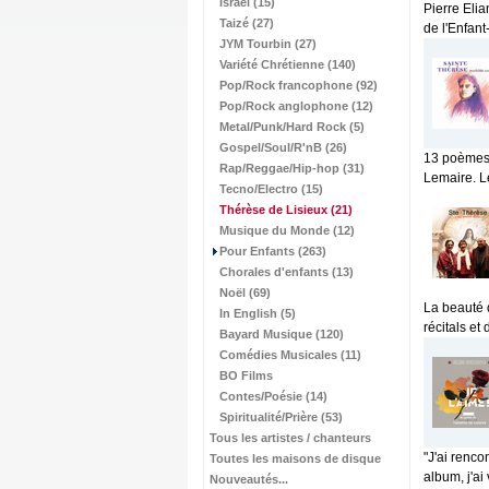
Israël (15)
Pierre Eli
Taizé (27)
de l'Enfant
JYM Tourbin (27)
Variété Chrétienne (140)
Pop/Rock francophone (92)
Pop/Rock anglophone (12)
Metal/Punk/Hard Rock (5)
Gospel/Soul/R'nB (26)
13 poèmes 
Rap/Reggae/Hip-hop (31)
Lemaire. L
Tecno/Electro (15)
Thérèse de Lisieux
(21)
Musique du Monde (12)
Pour Enfants (263)
Chorales d'enfants (13)
Noël (69)
La beauté d
In English (5)
récitals et 
Bayard Musique (120)
Comédies Musicales (11)
BO Films
Contes/Poésie (14)
Spiritualité/Prière (53)
Tous les artistes / chanteurs
"J'ai renco
Toutes les maisons de disque
album, j'ai
Nouveautés...