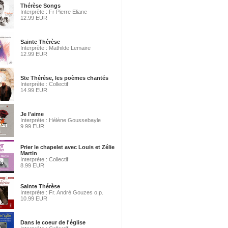
Thérèse Songs
Interprète : Fr Pierre Eliane
12.99 EUR
Sainte Thérèse
Interprète : Mathilde Lemaire
12.99 EUR
Ste Thérèse, les poèmes chantés
Interprète : Collectif
14.99 EUR
Je l'aime
Interprète : Hélène Goussebayle
9.99 EUR
Prier le chapelet avec Louis et Zélie
Martin
Interprète : Collectif
8.99 EUR
Sainte Thérèse
Interprète : Fr. André Gouzes o.p.
10.99 EUR
Dans le coeur de l'église