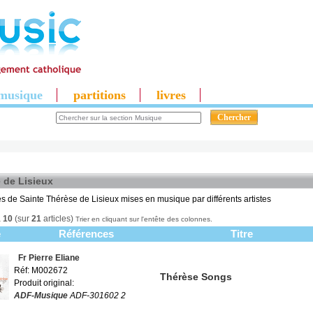
musique
partitions
livres
 de Lisieux
s de Sainte Thérèse de Lisieux mises en musique par différents artistes
à
10
(sur
21
articles)
Trier en cliquant sur l'entête des colonnes.
e
Références
Titre
Fr Pierre Eliane
Réf: M002672
Thérèse Songs
Produit original:
ADF-Musique
ADF-301602 2