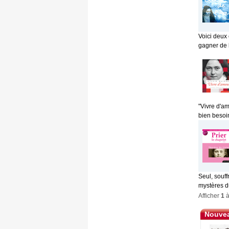
Voici deux
gagner de l'
"Vivre d'am
bien besoin
Seul, souff
mystères d
Afficher
1
Nouvea