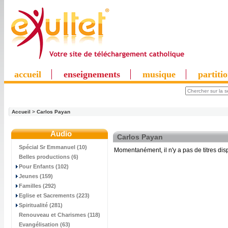
accueil
enseignements
musique
partiti
Accueil
>
Carlos Payan
Audio
Carlos Payan
Spécial Sr Emmanuel (10)
Momentanément, il n'y a pas de titres disp
Belles productions (6)
Pour Enfants (102)
Jeunes (159)
Familles (292)
Eglise et Sacrements (223)
Spiritualité (281)
Renouveau et Charismes (118)
Evangélisation (63)