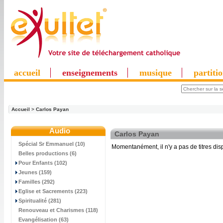
accueil
enseignements
musique
partiti
Accueil
>
Carlos Payan
Audio
Carlos Payan
Spécial Sr Emmanuel (10)
Momentanément, il n'y a pas de titres disp
Belles productions (6)
Pour Enfants (102)
Jeunes (159)
Familles (292)
Eglise et Sacrements (223)
Spiritualité (281)
Renouveau et Charismes (118)
Evangélisation (63)