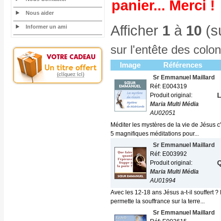
panier... Merci !
Nous aider
Afficher
1
à
10
(s
Informer un ami
sur l'entête des colo
Image
Références
Sr Emmanuel Maillard
Réf: E004319
L
Produit original:
Maria Multi Média
AU02051
Méditer les mystères de la vie de Jésus c
5 magnifiques méditations pour...
Sr Emmanuel Maillard
Réf: E003992
Q
Produit original:
Maria Multi Média
AU01994
Avec les 12-18 ans Jésus a-t-il souffert ?
permette la souffrance sur la terre...
Sr Emmanuel Maillard