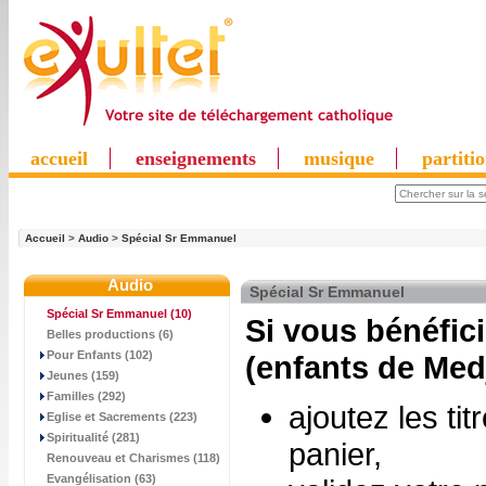
accueil
enseignements
musique
partiti
Accueil
>
Audio
>
Spécial Sr Emmanuel
Audio
Spécial Sr Emmanuel
Spécial Sr Emmanuel
(10)
Si vous bénéfic
Belles productions (6)
Pour Enfants (102)
(enfants de Med
Jeunes (159)
Familles (292)
ajoutez les ti
Eglise et Sacrements (223)
Spiritualité (281)
panier,
Renouveau et Charismes (118)
Evangélisation (63)