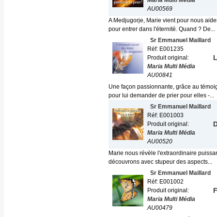
Maria Multi Média
AU00569
A Medjugorje, Marie vient pour nous aide
pour entrer dans l'éternité. Quand ? De...
Sr Emmanuel Maillard
Réf: E001235
L
Produit original:
Maria Multi Média
AU00841
Une façon passionnante, grâce au témoig
pour lui demander de prier pour elles -...
Sr Emmanuel Maillard
Réf: E001003
D
Produit original:
Maria Multi Média
AU00520
Marie nous révèle l'extraordinaire puissa
découvrons avec stupeur des aspects...
Sr Emmanuel Maillard
Réf: E001002
F
Produit original:
Maria Multi Média
AU00479