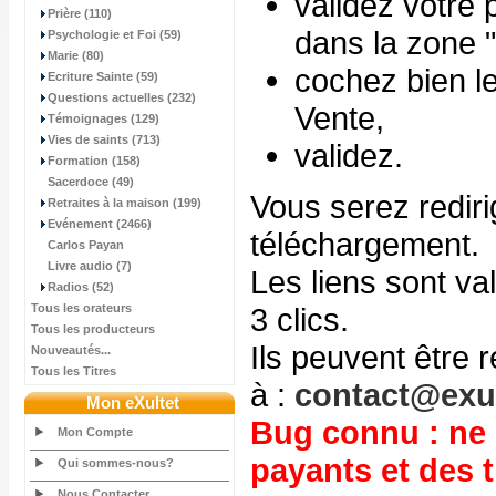
validez votre 
Prière (110)
dans la zone 
Psychologie et Foi (59)
Marie (80)
cochez bien l
Ecriture Sainte (59)
Questions actuelles (232)
Vente,
Témoignages (129)
Vies de saints (713)
validez.
Formation (158)
Sacerdoce (49)
Vous serez rediri
Retraites à la maison (199)
Evénement (2466)
téléchargement.
Carlos Payan
Livre audio (7)
Les liens sont va
Radios (52)
Tous les orateurs
3 clics.
Tous les producteurs
Ils peuvent être
Nouveautés...
Tous les Titres
à :
contact@exul
Mon eXultet
Bug connu : ne 
Mon Compte
payants et des t
Qui sommes-nous?
Nous Contacter