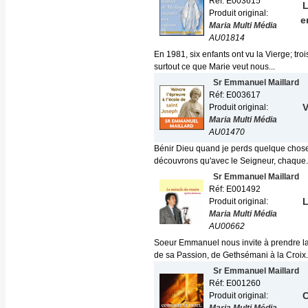
Réf: E003615
L
Produit original:
e
Maria Multi Média
AU01814
En 1981, six enfants ont vu la Vierge; troi
surtout ce que Marie veut nous...
Sr Emmanuel Maillard
Réf: E003617
V
Produit original:
Maria Multi Média
AU01470
Bénir Dieu quand je perds quelque chose q
découvrons qu'avec le Seigneur, chaque.
Sr Emmanuel Maillard
Réf: E001492
L
Produit original:
Maria Multi Média
AU00662
Soeur Emmanuel nous invite à prendre l
de sa Passion, de Gethsémani à la Croix..
Sr Emmanuel Maillard
Réf: E001260
C
Produit original: