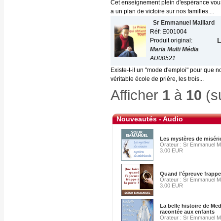
Cet enseignement plein d'espérance vous 
a un plan de victoire sur nos familles....
Sr Emmanuel Maillard
Réf: E001004
L
Produit original:
Maria Multi Média
AU00521
Existe-t-il un "mode d'emploi" pour que 
véritable école de prière, les trois...
Afficher
1
à
10
(s
Nouveautés - Audio
Les mystères de miséri
Orateur : Sr Emmanuel Ma
3.00 EUR
Quand l'épreuve frappe 
Orateur : Sr Emmanuel Ma
3.00 EUR
La belle histoire de Me
racontée aux enfants
Orateur : Sr Emmanuel Ma