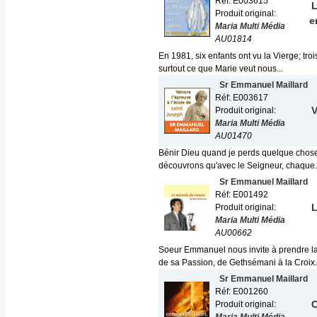
Réf: E003615
L
Produit original:
e
Maria Multi Média
AU01814
En 1981, six enfants ont vu la Vierge; troi
surtout ce que Marie veut nous...
Sr Emmanuel Maillard
Réf: E003617
V
Produit original:
Maria Multi Média
AU01470
Bénir Dieu quand je perds quelque chose q
découvrons qu'avec le Seigneur, chaque.
Sr Emmanuel Maillard
Réf: E001492
L
Produit original:
Maria Multi Média
AU00662
Soeur Emmanuel nous invite à prendre l
de sa Passion, de Gethsémani à la Croix..
Sr Emmanuel Maillard
Réf: E001260
C
Produit original: