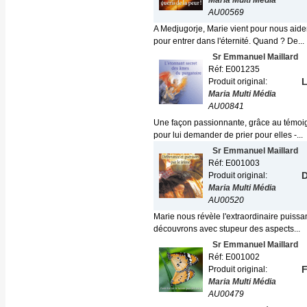
Maria Multi Média
AU00569
A Medjugorje, Marie vient pour nous aide
pour entrer dans l'éternité. Quand ? De...
Sr Emmanuel Maillard
Réf: E001235
L
Produit original:
Maria Multi Média
AU00841
Une façon passionnante, grâce au témoig
pour lui demander de prier pour elles -...
Sr Emmanuel Maillard
Réf: E001003
D
Produit original:
Maria Multi Média
AU00520
Marie nous révèle l'extraordinaire puissa
découvrons avec stupeur des aspects...
Sr Emmanuel Maillard
Réf: E001002
F
Produit original:
Maria Multi Média
AU00479