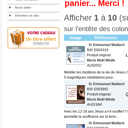
panier... Merci !
Nous aider
Afficher
1
à
10
(s
Informer un ami
sur l'entête des colo
Image
Références
Sr Emmanuel Maillard
Réf: E004319
L
Produit original:
Maria Multi Média
AU02051
Méditer les mystères de la vie de Jésus c
5 magnifiques méditations pour...
Sr Emmanuel Maillard
Réf: E003992
Q
Produit original:
Maria Multi Média
AU01994
Avec les 12-18 ans Jésus a-t-il souffert ?
permette la souffrance sur la terre...
Sr Emmanuel Maillard