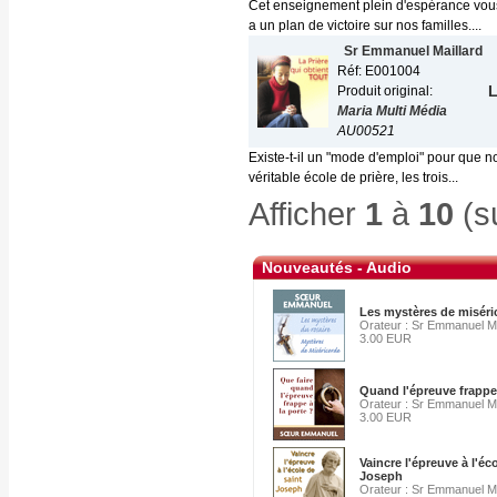
Cet enseignement plein d'espérance vous 
a un plan de victoire sur nos familles....
Sr Emmanuel Maillard
Réf: E001004
L
Produit original:
Maria Multi Média
AU00521
Existe-t-il un "mode d'emploi" pour que 
véritable école de prière, les trois...
Afficher
1
à
10
(s
Nouveautés - Audio
Les mystères de miséri
Orateur : Sr Emmanuel Ma
3.00 EUR
Quand l'épreuve frappe 
Orateur : Sr Emmanuel Ma
3.00 EUR
Vaincre l'épreuve à l'éc
Joseph
Orateur : Sr Emmanuel Ma