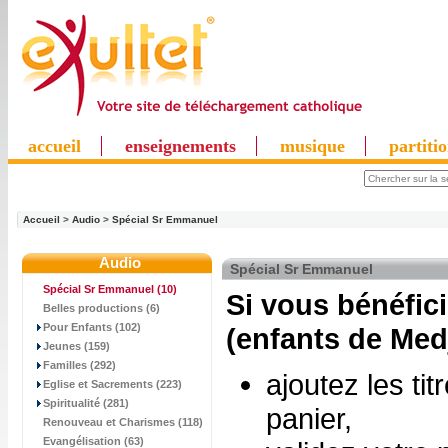
accueil
enseignements
musique
partiti
Accueil
>
Audio
>
Spécial Sr Emmanuel
Audio
Spécial Sr Emmanuel
Spécial Sr Emmanuel
(10)
Si vous bénéfic
Belles productions (6)
Pour Enfants (102)
(enfants de Med
Jeunes (159)
Familles (292)
ajoutez les ti
Eglise et Sacrements (223)
Spiritualité (281)
panier,
Renouveau et Charismes (118)
Evangélisation (63)