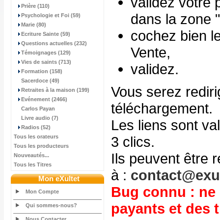
validez votre 
Prière (110)
dans la zone 
Psychologie et Foi (59)
Marie (80)
cochez bien l
Ecriture Sainte (59)
Questions actuelles (232)
Vente,
Témoignages (129)
Vies de saints (713)
validez.
Formation (158)
Sacerdoce (49)
Vous serez rediri
Retraites à la maison (199)
Evénement (2466)
téléchargement.
Carlos Payan
Livre audio (7)
Les liens sont va
Radios (52)
Tous les orateurs
3 clics.
Tous les producteurs
Ils peuvent être
Nouveautés...
Tous les Titres
à :
contact@exul
Mon eXultet
Bug connu : ne 
Mon Compte
payants et des t
Qui sommes-nous?
Nous Contacter