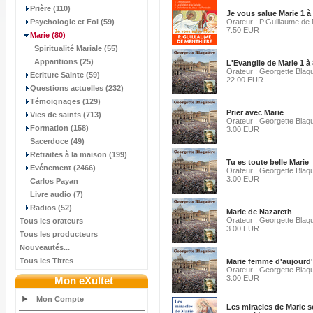
Prière (110)
Je vous salue Marie 1 à
Psychologie et Foi (59)
Orateur : P.Guillaume de
7.50 EUR
Marie
(80)
Spiritualité Mariale (55)
Apparitions (25)
L'Evangile de Marie 1 à 
Orateur : Georgette Blaq
Ecriture Sainte (59)
22.00 EUR
Questions actuelles (232)
Témoignages (129)
Prier avec Marie
Vies de saints (713)
Orateur : Georgette Blaq
Formation (158)
3.00 EUR
Sacerdoce (49)
Retraites à la maison (199)
Tu es toute belle Marie
Evénement (2466)
Orateur : Georgette Blaq
3.00 EUR
Carlos Payan
Livre audio (7)
Radios (52)
Marie de Nazareth
Orateur : Georgette Blaq
Tous les orateurs
3.00 EUR
Tous les producteurs
Nouveautés...
Tous les Titres
Marie femme d'aujourd
Orateur : Georgette Blaq
3.00 EUR
Mon eXultet
Mon Compte
Les miracles de Marie s