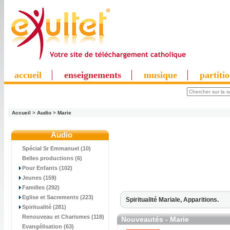
accueil
enseignements
musique
partiti
Accueil
>
Audio
>
Marie
Audio
Spécial Sr Emmanuel (10)
Belles productions (6)
Pour Enfants (102)
Jeunes (159)
Familles (292)
Eglise et Sacrements (223)
Spiritualité Mariale,
Apparitions.
Spiritualité (281)
Renouveau et Charismes (118)
Nouveautés - Marie
Evangélisation (63)