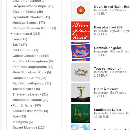
Chant monastique (74)
Grégorien/Monastique (70)
Ouvre le ciel (Saint-Espr
Interprète : Be Witness
Chant médiéval (29)
1.29 EUR
Byzantin/Orthodoxe (15)
Musique Sacrée (177)
Bien plus haut (EP)
Baroque Nouveau Monde (1)
Interprète : Sylvain Fre
Instrumental (233)
6.99 EUR
Israël (15)
Taizé (27)
Comblée de grâce
JYM Tourbin (27)
Interprète : Florine Smith
1.29 EUR
Variété Chrétienne (140)
Pop/Rock francophone (92)
Pop/Rock anglophone (12)
Tout est accompli
Interprète : Be Witness
Metal/Punk/Hard Rock (5)
1.29 EUR
Gospel/Soul/R'nB (26)
Rap/Reggae/Hip-hop (31)
Tecno/Electro (15)
Gloire à la croix
Interprète : Be Witness
Thérèse de Lisieux (21)
1.29 EUR
Musique du Monde (12)
Pour Enfants (263)
Lumière de la joie
Chorales d'enfants (13)
Interprète : Emmanuel Mu
Noël (69)
12.99 EUR
In English (5)
Bayard Musique (120)