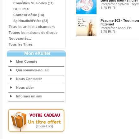
Bien plus haut (single)
Comédies Musicales (11)
Interprète : Sylvain Fre
1.29 EUR
BO Films
Contes/Poésie (14)
Psaume 103 - Tout mon 
Spiritualité/Prière (53)
l'Eternel
Tous les artistes / chanteurs
Interprète : Anael Pin
1.29 EUR
Toutes les maisons de disque
Nouveautés...
Tous les Titres
Mon eXultet
Mon Compte
Qui sommes-nous?
Nous Contacter
Nous aider
Informer un ami