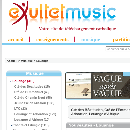
accueil
enseignements
musique
partiti
Accueil
>
Musique
>
Louange
Musique
Louange
(416)
Cté des Béatitudes (15)
Cté de l'Emmanuel (43)
Cté du Chemin Neuf (58)
Jeunesse en Mission (138)
LTC (23)
Cté des Béatitudes,
Cté de l'Emman
Adoration,
Louange d'Afrique.
Louange et Adoration (129)
Louange d'Afrique (10)
Nouveautés - Louange
Chants et Liturgie (1115)