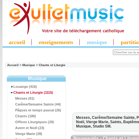
accueil
enseignements
musique
partiti
Accueil
>
Musique
>
Chants et Liturgie
Musique
Louange (416)
Chants et Liturgie
(1115)
Messes (61)
Carême/Semaine Sainte (44)
Pâques et temps pascal (26)
Chants (180)
Messes,
Carême/Semaine Sainte,
P
Noël,
Vierge Marie,
Saints,
Baptême
Offices Liturgiques (29)
Musique,
Studio SM.
Avent et Noël (23)
Vierge Marie (28)
Nouveautés - Chants et Liturgi