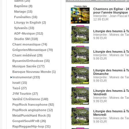
Saints (20)
Baptême (8)
Chantons en Eglise - 2
Mariage (15)
pour l'année liturgique
Interprète : Jean-Pascal
Funérailles (16)
12.99 EUR
Liturgy in English (2)
Sylvanès (33)
Liturgie des heures à 
ADF-Musique (312)
Interprète : Moines de Ta
9.99 EUR
Studio SM (318)
Chant monastique (74)
Grégorien/Monastique (70)
Liturgie des heures à 
Interprète : Moines de Ta
Chant médiéval (29)
9.99 EUR
Byzantin/Orthodoxe (15)
Musique Sacrée (177)
Liturgie des heures à T
Baroque Nouveau Monde (1)
Dimanche
Instrumental (233)
Interprète : Moines de Ta
9.99 EUR
Israël (15)
Taizé (27)
Liturgie des heures à T
JYM Tourbin (27)
Vendredi
Interprète : Moines de Ta
Variété Chrétienne (140)
9.99 EUR
Pop/Rock francophone (92)
Pop/Rock anglophone (12)
Liturgie des heures à T
Mercredi
Metal/Punk/Hard Rock (5)
Interprète : Moines de Ta
Gospel/Soul/R'nB (26)
9.99 EUR
Rap/Reggae/Hip-hop (31)