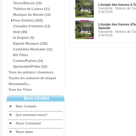
Tecno/Electro (15)
Liturgie des heures à 
Interprète : Moines de Ta
Thérèse de Lisieux (21)
9.99 EUR
Musique du Monde (12)
Pour Enfants (263)
Liturgie des heures àT
Chorales d'enfants (13)
Samedi
Interprète : Moines de Ta
Noël (69)
9.99 EUR
In English (5)
Bayard Musique (120)
Comédies Musicales (11)
BO Films
Contes/Poésie (14)
Spiritualité/Prière (53)
Tous les artistes / chanteurs
Toutes les maisons de disque
Nouveautés...
Tous les Titres
Mon eXultet
Mon Compte
Qui sommes-nous?
Nous Contacter
Nous aider