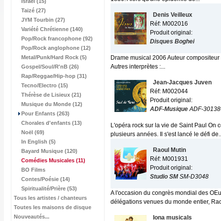
Israël (15)
Taizé (27)
Denis Veilleux
JYM Tourbin (27)
Réf: M002016
Variété Chrétienne (140)
Produit original:
Pop/Rock francophone (92)
Disques Boghei
Pop/Rock anglophone (12)
Metal/Punk/Hard Rock (5)
Drame musical 2006 Auteur compositeur e
Autres interprètes :...
Gospel/Soul/R'nB (26)
Rap/Reggae/Hip-hop (31)
Jean-Jacques Juven
Tecno/Electro (15)
Réf: M002044
Thérèse de Lisieux (21)
Produit original:
Musique du Monde (12)
ADF-Musique
ADF-30138
Pour Enfants (263)
Chorales d'enfants (13)
L'opéra rock sur la vie de Saint Paul On
Noël (69)
plusieurs années. Il s'est lancé le défi de..
In English (5)
Raoul Mutin
Bayard Musique (120)
Réf: M001931
Comédies Musicales
(11)
Produit original:
BO Films
Studio SM
SM-D3048
Contes/Poésie (14)
Spiritualité/Prière (53)
A l'occasion du congrès mondial des OEu
Tous les artistes / chanteurs
délégations venues du monde entier, Rao
Toutes les maisons de disque
Nouveautés...
Iona musicals