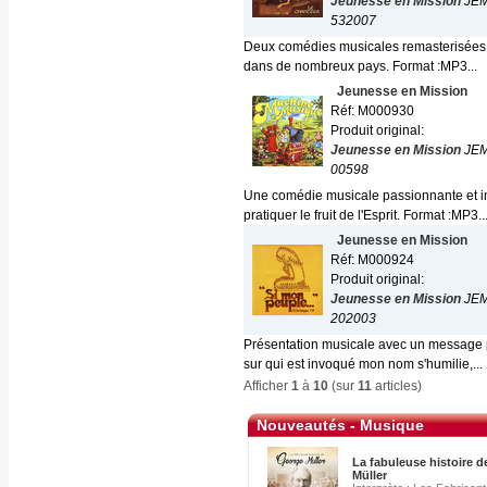
Jeunesse en Mission
JE
532007
Deux comédies musicales remasterisées. E
dans de nombreux pays. Format :MP3...
Jeunesse en Mission
Réf: M000930
Produit original:
Jeunesse en Mission
JE
00598
Une comédie musicale passionnante et i
pratiquer le fruit de l'Esprit. Format :MP3..
Jeunesse en Mission
Réf: M000924
Produit original:
Jeunesse en Mission
JE
202003
Présentation musicale avec un message po
sur qui est invoqué mon nom s'humilie,...
Afficher
1
à
10
(sur
11
articles)
Nouveautés - Musique
La fabuleuse histoire 
Müller