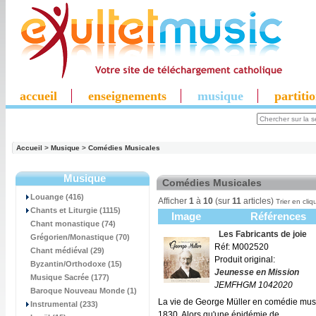
accueil
enseignements
musique
partiti
Accueil
>
Musique
>
Comédies Musicales
Musique
Comédies Musicales
Louange (416)
Afficher
1
à
10
(sur
11
articles)
Trier en cliq
Chants et Liturgie (1115)
Image
Références
Chant monastique (74)
Les Fabricants de joie
Grégorien/Monastique (70)
Réf: M002520
Chant médiéval (29)
Produit original:
Byzantin/Orthodoxe (15)
Jeunesse en Mission
Musique Sacrée (177)
JEMFHGM 1042020
Baroque Nouveau Monde (1)
La vie de George Müller en comédie musi
Instrumental (233)
1830. Alors qu'une épidémie de...