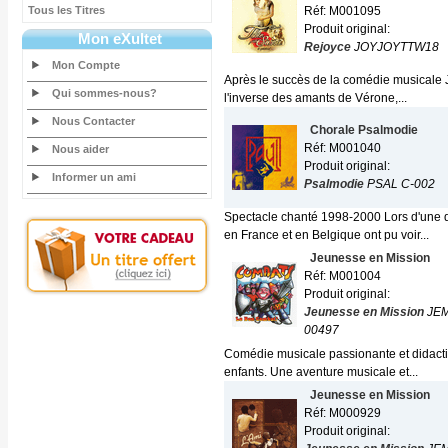
Tous les Titres
Réf: M001095
Produit original:
Mon eXultet
Rejoyce
JOYJOYTTW18
Mon Compte
Après le succès de la comédie musicale J
Qui sommes-nous?
l'inverse des amants de Vérone,...
Nous Contacter
Chorale Psalmodie
Réf: M001040
Nous aider
Produit original:
Informer un ami
Psalmodie
PSAL C-002
Spectacle chanté 1998-2000 Lors d'une d
en France et en Belgique ont pu voir...
Jeunesse en Mission
Réf: M001004
Produit original:
Jeunesse en Mission
JE
00497
Comédie musicale passionante et didacti
enfants. Une aventure musicale et...
Jeunesse en Mission
Réf: M000929
Produit original: