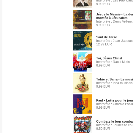
Interprète : Les Fabricant
9.99 EUR
Jésus le Messie - La de
montée à Jérusalem
Interprète : Denis Veilleux
9.99 EUR
Saül de Tarse
Interprète : Jean-Jacque
12.99 EUR
Toi, Jésus Christ
Interprète : Raoul Mutin
8.99 EUR
Tobie et Sarra - Le musi
Interprète : Iona musicals
9.99 EUR
Paul - Lutte pour le jou
Interprète : Chorale Psal
9.99 EUR
Combats le bon combat
Interprète : Jeunesse en
9.50 EUR