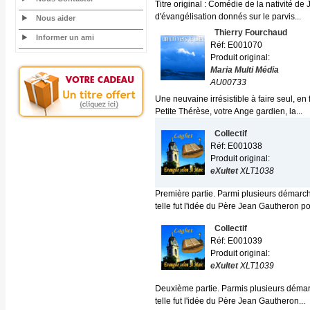
Titre original : Comédie de la nativité d
d'évangélisation donnés sur le parvis...
Nous aider
Thierry Fourchaud
Informer un ami
Réf: E001070
Produit original:
Maria Multi Média
AU00733
Une neuvaine irrésistible à faire seul, en
Petite Thérèse, votre Ange gardien, la...
Collectif
Réf: E001038
Produit original:
eXultet
XLT1038
Première partie. Parmi plusieurs démarch
telle fut l'idée du Père Jean Gautheron pou
Collectif
Réf: E001039
Produit original:
eXultet
XLT1039
Deuxième partie. Parmis plusieurs démar
telle fut l'idée du Père Jean Gautheron...