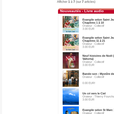
Afficher
1
à
7
(sur
7
articles)
Nouveautés - Livre audio
Evangile selon Saint Je
Chapitres 1 à 10
Orateur : Collectif
3.00 EUR
Evangile selon Saint Je
Chapitres 11 à 21
Orateur : Collectif
3.00 EUR
Neuf histoires de Noël 
Valtorta)
Orateur : Collectif
3.00 EUR
Bande-son : Mystère de
Orateur : Collectif
0.00 EUR!
Un cri vers le Ciel
Orateur : Thierry Fourch
3.00 EUR
Evangile selon St Marc 
Orateur : Collectif