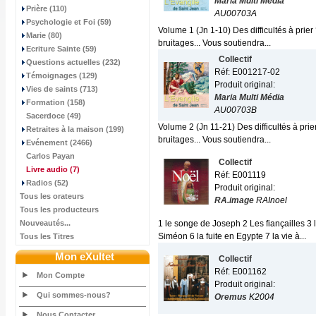
Maria Multi Média
Prière (110)
AU00703A
Psychologie et Foi (59)
Volume 1 (Jn 1-10) Des difficultés à prie
Marie (80)
bruitages... Vous soutiendra...
Ecriture Sainte (59)
Collectif
Questions actuelles (232)
Réf: E001217-02
Témoignages (129)
Produit original:
Vies de saints (713)
Maria Multi Média
Formation (158)
AU00703B
Sacerdoce (49)
Volume 2 (Jn 11-21) Des difficultés à pri
Retraites à la maison (199)
bruitages... Vous soutiendra...
Evénement (2466)
Carlos Payan
Collectif
Livre audio
(7)
Réf: E001119
Radios (52)
Produit original:
Tous les orateurs
RA.image
RAInoel
Tous les producteurs
Nouveautés...
1 le songe de Joseph 2 Les fiançailles 3 
Siméon 6 la fuite en Egypte 7 la vie à...
Tous les Titres
Mon eXultet
Collectif
Réf: E001162
Mon Compte
Produit original:
Qui sommes-nous?
Oremus
K2004
Nous Contacter