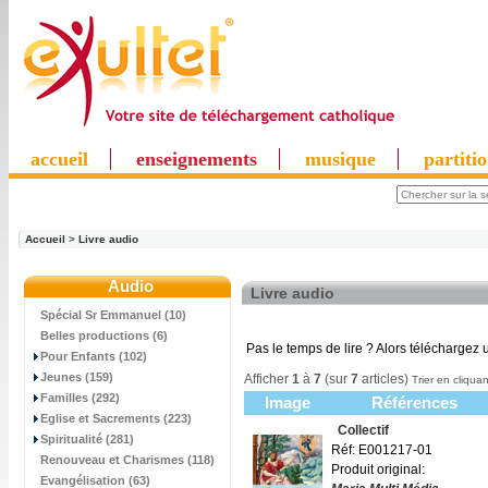
accueil
enseignements
musique
partiti
Accueil
>
Livre audio
Audio
Livre audio
Spécial Sr Emmanuel (10)
Belles productions (6)
Pas le temps de lire ? Alors téléchargez u
Pour Enfants (102)
Jeunes (159)
Afficher
1
à
7
(sur
7
articles)
Trier en cliquan
Familles (292)
Image
Références
Eglise et Sacrements (223)
Collectif
Spiritualité (281)
Réf: E001217-01
Renouveau et Charismes (118)
Produit original:
Evangélisation (63)