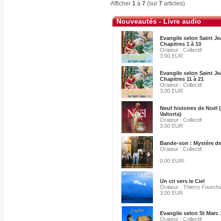
Afficher
1
à
7
(sur
7
articles)
Nouveautés - Livre audio
Evangile selon Saint Je
Chapitres 1 à 10
Orateur : Collectif
3.00 EUR
Evangile selon Saint Je
Chapitres 11 à 21
Orateur : Collectif
3.00 EUR
Neuf histoires de Noël 
Valtorta)
Orateur : Collectif
3.00 EUR
Bande-son : Mystère de
Orateur : Collectif
0.00 EUR!
Un cri vers le Ciel
Orateur : Thierry Fourch
3.00 EUR
Evangile selon St Marc 
Orateur : Collectif