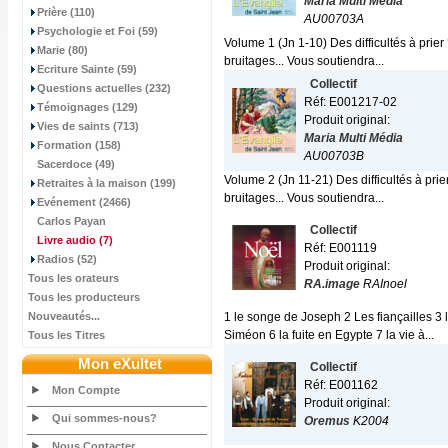
Maria Multi Média
Prière (110)
AU00703A
Psychologie et Foi (59)
Volume 1 (Jn 1-10) Des difficultés à prie
Marie (80)
bruitages... Vous soutiendra...
Ecriture Sainte (59)
Collectif
Questions actuelles (232)
Réf: E001217-02
Témoignages (129)
Produit original:
Vies de saints (713)
Maria Multi Média
Formation (158)
AU00703B
Sacerdoce (49)
Volume 2 (Jn 11-21) Des difficultés à pri
Retraites à la maison (199)
bruitages... Vous soutiendra...
Evénement (2466)
Carlos Payan
Collectif
Livre audio
(7)
Réf: E001119
Radios (52)
Produit original:
Tous les orateurs
RA.image
RAInoel
Tous les producteurs
Nouveautés...
1 le songe de Joseph 2 Les fiançailles 3 
Siméon 6 la fuite en Egypte 7 la vie à...
Tous les Titres
Mon eXultet
Collectif
Réf: E001162
Mon Compte
Produit original:
Qui sommes-nous?
Oremus
K2004
Nous Contacter