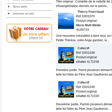
Titre original : Comédie de la nativité d
d'évangélisation donnés sur le parvis...
Nous aider
Thierry Fourchaud
Informer un ami
Réf: E001070
Produit original:
Maria Multi Média
AU00733
Une neuvaine irrésistible à faire seul, en
Petite Thérèse, votre Ange gardien, la...
Collectif
Réf: E001038
Produit original:
eXultet
XLT1038
Première partie. Parmi plusieurs démarch
telle fut l'idée du Père Jean Gautheron pou
Collectif
Réf: E001039
Produit original:
eXultet
XLT1039
Deuxième partie. Parmis plusieurs démar
telle fut l'idée du Père Jean Gautheron...