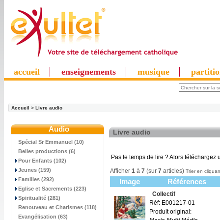
accueil
enseignements
musique
partiti
Accueil
>
Livre audio
Audio
Livre audio
Spécial Sr Emmanuel (10)
Belles productions (6)
Pas le temps de lire ? Alors téléchargez u
Pour Enfants (102)
Jeunes (159)
Afficher
1
à
7
(sur
7
articles)
Trier en cliquan
Familles (292)
Image
Références
Eglise et Sacrements (223)
Collectif
Spiritualité (281)
Réf: E001217-01
Renouveau et Charismes (118)
Produit original:
Evangélisation (63)