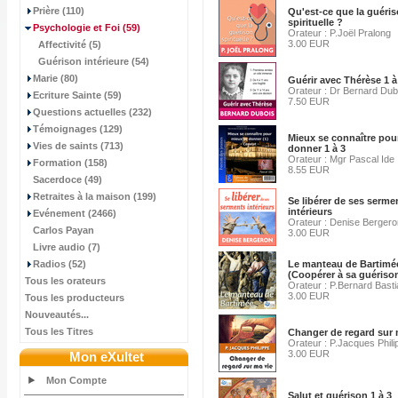
Prière (110)
Qu'est-ce que la guéri
spirituelle ?
Psychologie et Foi
(59)
Orateur : P.Joël Pralong
3.00 EUR
Affectivité (5)
Guérison intérieure (54)
Marie (80)
Guérir avec Thérèse 1 à
Orateur : Dr Bernard Dub
Ecriture Sainte (59)
7.50 EUR
Questions actuelles (232)
Témoignages (129)
Mieux se connaître pou
Vies de saints (713)
donner 1 à 3
Orateur : Mgr Pascal Ide
Formation (158)
8.55 EUR
Sacerdoce (49)
Retraites à la maison (199)
Se libérer de ses serme
intérieurs
Evénement (2466)
Orateur : Denise Bergero
Carlos Payan
3.00 EUR
Livre audio (7)
Radios (52)
Le manteau de Bartimé
(Coopérer à sa guériso
Tous les orateurs
Orateur : P.Bernard Bast
3.00 EUR
Tous les producteurs
Nouveautés...
Tous les Titres
Changer de regard sur 
Orateur : P.Jacques Phili
3.00 EUR
Mon eXultet
Mon Compte
Salut et guérison 1 à 3