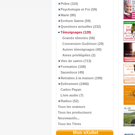
Prière (110)
Psychologie et Foi (59)
Marie (80)
Ecriture Sainte (59)
Questions actuelles (232)
Témoignages
(129)
Grands témoins (58)
Conversion-Guérison (29)
Autres témoignages (40)
Ames privilégiées (2)
Vies de saints (713)
Formation (158)
Sacerdoce (49)
Retraites à la maison (199)
Evénement (2466)
Carlos Payan
Livre audio (7)
Radios (52)
Tous les orateurs
Tous les producteurs
Nouveautés...
Tous les Titres
Mon eXultet