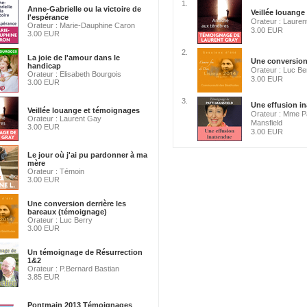
1.
Anne-Gabrielle ou la victoire de
Veillée louange
l'espérance
Orateur : Laure
Orateur : Marie-Dauphine Caron
3.00 EUR
3.00 EUR
2.
La joie de l'amour dans le
Une conversion d
handicap
Orateur : Luc Be
Orateur : Elisabeth Bourgois
3.00 EUR
3.00 EUR
3.
Une effusion in
Veillée louange et témoignages
Orateur : Mme P
Orateur : Laurent Gay
Mansfield
3.00 EUR
3.00 EUR
Le jour où j'ai pu pardonner à ma
mère
Orateur : Témoin
3.00 EUR
Une conversion derrière les
bareaux (témoignage)
Orateur : Luc Berry
3.00 EUR
Un témoignage de Résurrection
1&2
Orateur : P.Bernard Bastian
3.85 EUR
Pontmain 2013 Témoignages