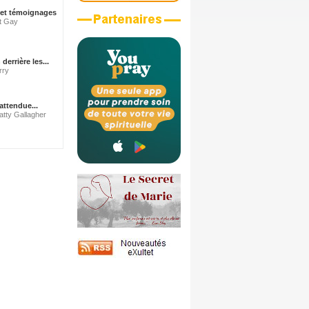
 et témoignages
nt Gay
errière les...
rry
attendue...
atty Gallagher